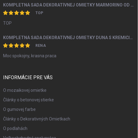
KOMPLETNÁ SADA DEKORATÍVNEJ OMIETKY MARMORINO OD 4M2
TOP
TOP
KOMPLETNÁ SADA DEKORATÍVNEJ OMIETKY DUNA S KREMIČITÝM PIESKOM A PERLEŤOU OD 5M2
RENA
Moc spokojny, krasna praca
INFORMÁCIE PRE VÁS
O mozaikovej omietke
Články o betonovej stierke
O gumovej farbe
Články o Dekorativných Omietkach
O podlahách