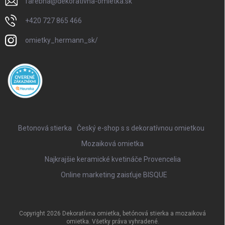
farebna
@
dekorativna-omietka.sk
+420 727 865 466
omietky_hermann_sk/
Betonová stierka
Český e-shop s s dekoratívnou omietkou
Mozaiková omietka
Najkrajšie keramické kvetináče Provencelia
Online marketing zaisťuje BISQUE
Copyright 2026
Dekoratívna omietka, betónová stierka a mozaiková
omietka
. Všetky práva vyhradené.