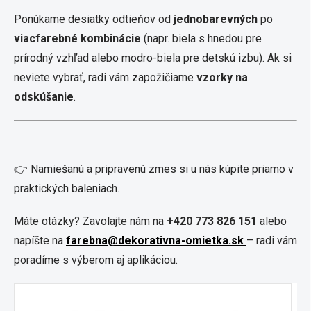
Ponúkame desiatky odtieňov od
jednobarevných
po
viacfarebné kombinácie
(napr. biela s hnedou pre
prírodný vzhľad alebo modro-biela pre detskú izbu). Ak si
neviete vybrať, radi vám zapožičiame
vzorky na
odskúšanie
.
👉 Namiešanú a pripravenú zmes si u nás kúpite priamo v
praktických baleniach.
Máte otázky? Zavolajte nám na
+420 773 826 151
alebo
napíšte na
farebna@dekorativna-omietka.sk
– radi vám
poradíme s výberom aj aplikáciou.