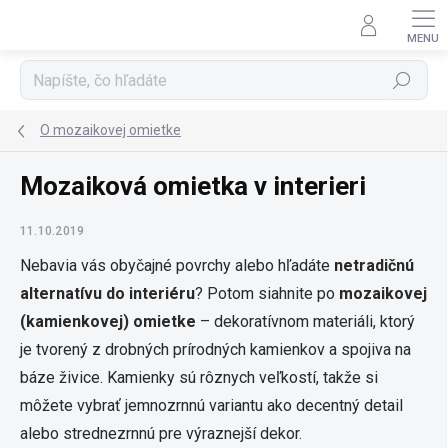
Prejsť
na
obsah
Hľadať
O mozaikovej omietke
Mozaiková omietka v interieri
11.10.2019
Nebavia vás obyčajné povrchy alebo hľadáte
netradičnú
alternatívu do interiéru
? Potom siahnite po
mozaikovej
(kamienkovej) omietke
– dekoratívnom materiáli, ktorý
je tvorený z drobných prírodných kamienkov a spojiva na
báze živice. Kamienky sú rôznych veľkostí, takže si
môžete vybrať jemnozrnnú variantu ako decentný detail
alebo strednezrnnú pre výraznejší dekor.