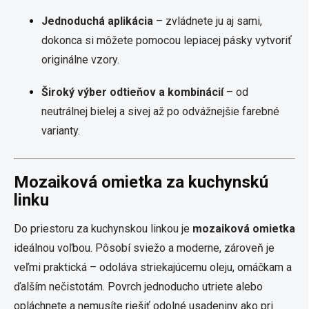
Jednoduchá aplikácia
– zvládnete ju aj sami,
dokonca si môžete pomocou lepiacej pásky vytvoriť
originálne vzory.
Široký výber odtieňov a kombinácií
– od
neutrálnej bielej a sivej až po odvážnejšie farebné
varianty.
Mozaiková omietka za kuchynskú
linku
Do priestoru za kuchynskou linkou je
mozaiková omietka
ideálnou voľbou. Pôsobí sviežo a moderne, zároveň je
veľmi praktická – odoláva striekajúcemu oleju, omáčkam a
ďalším nečistotám. Povrch jednoducho utriete alebo
opláchnete a nemusíte riešiť odolné usadeniny ako pri