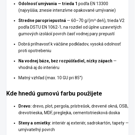
Odolnosť umývania — trieda 1
podľa EN 13300
(najvyššia; znesie intenzívne opakované umývanie)
Stredne paropriepustná
— 60–70 g/(m²·deň), trieda V2
podľa DSTU EN 1062-1; na rozdiel od úplne uzavretých
gumových izolácií povrch časť vodnej pary prepustí
Dobrá priľnavosť k väčšine podkladov, vysoká odolnosť
proti opotrebeniu
Na vodnej báze, bez rozpúšťadiel, nízky zápach
—
vhodná aj do interiéru
Matný vzhľad (max. 10 GU pri 85°)
Kde hnedú gumovú farbu použijete
Drevo:
drevo, plot, pergola, prístrešok, drevené okná, OSB,
drevotrieska, MDF, preglejka, cementotriesková doska
Steny a omietky:
interiér aj exteriér, sadrokartón, tapety —
umývateľný povrch