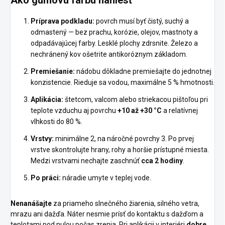
Ako gumovú farbu naniesť
Príprava podkladu:
povrch musí byť čistý, suchý a
odmastený — bez prachu, korózie, olejov, mastnoty a
odpadávajúcej farby. Lesklé plochy zdrsnite. Železo a
nechránený kov ošetrite antikoróznym základom.
Premiešanie:
nádobu dôkladne premiešajte do jednotnej
konzistencie. Rieduje sa vodou, maximálne 5 % hmotnosti.
Aplikácia:
štetcom, valcom alebo striekacou pištoľou pri
teplote vzduchu aj povrchu
+10 až +30 °C
a relatívnej
vlhkosti do 80 %.
Vrstvy:
minimálne 2, na náročné povrchy 3. Po prvej
vrstve skontrolujte hrany, rohy a horšie prístupné miesta.
Medzi vrstvami nechajte zaschnúť
cca 2 hodiny
.
Po práci:
náradie umyte v teplej vode.
Nenanášajte
za priameho slnečného žiarenia, silného vetra,
mrazu ani dažďa. Náter nesmie prísť do kontaktu s dažďom a
teplotami pod nulou počas zrenia. Pri aplikácii v interiéri
dobre