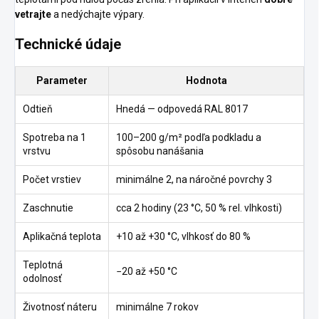
vetrajte
a nedýchajte výpary.
Technické údaje
Parameter
Hodnota
Odtieň
Hnedá — odpovedá RAL 8017
Spotreba na 1
100–200 g/m² podľa podkladu a
vrstvu
spôsobu nanášania
Počet vrstiev
minimálne 2, na náročné povrchy 3
Zaschnutie
cca 2 hodiny (23 °C, 50 % rel. vlhkosti)
Aplikačná teplota
+10 až +30 °C, vlhkosť do 80 %
Teplotná
−20 až +50 °C
odolnosť
Životnosť náteru
minimálne 7 rokov