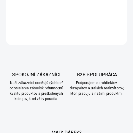
Spotreba:
100–200 g/m² na vrstvu, odporúčame minimálne 2
vrstvy. Balenie 1,2 kg vystačí na 3–6 m², 3,5 kg na 9–18 m² a 6 kg
na 15–30 m² v dvoch vrstvách.
DETAILNÉ INFORMÁCIE
OPÝTAŤ SA
SPOKOJNÍ ZÁKAZNÍCI
B2B SPOLUPRÁCA
Naši zákazníci oceňujú rýchlosť
Podporujeme architektov,
odosielania zásielok, výnimočnú
dizajnérov a ďalších realizátorov,
kvalitu produktov a preškolených
ktorí pracujú s našimi produktmi.
kolegov, ktorí vždy poradia.
MALÝ DÁREK?