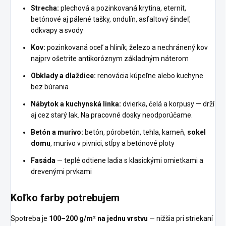
Strecha:
plechová a pozinkovaná krytina, eternit,
betónové aj pálené tašky, ondulín, asfaltový šindeľ,
odkvapy a svody
Kov:
pozinkovaná oceľ a hliník; železo a nechránený kov
najprv ošetrite antikoróznym základným náterom
Obklady a dlaždice:
renovácia kúpeľne alebo kuchyne
bez búrania
Nábytok a kuchynská linka:
dvierka, čelá a korpusy — drží
aj cez starý lak. Na pracovné dosky neodporúčame.
Betón a murivo:
betón, pórobetón, tehla, kameň,
sokel
domu
, murivo v pivnici, stĺpy a betónové ploty
Fasáda
— teplé odtiene ladia s klasickými omietkami a
drevenými prvkami
Koľko farby potrebujem
Spotreba je
100–200 g/m² na jednu vrstvu
— nižšia pri striekaní