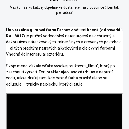
Áno:) u nás ku každej objednávke dostanete malú pozornosť. Len tak,
pre radosť.
Univerzálna gumová farba Farbex
v odtieni
hnedá (odpovedá
RAL 8017)
je pružný vodeodolný náter určený na ochranný a
dekoratívny náter kovových, minerálnych a drevených povrchov
— aj tých predtým natretých alkydovými a olejovými farbami.
Vhodná do interiéru aj exteriéru.
Svoje meno získala vďaka vysokej pružnosti „filmu“, ktorý po
zaschnutí vytvorí. Ten
preklenuje vlasové trhliny
a nepustí
vodu, takže drží aj tam, kde bežná farba praská alebo sa
odlupuje — typicky na plechu, ktorý dilatuje.