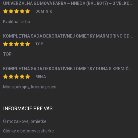
UNIVERZÁLNA GUMOVÁ FARBA – HNEDÁ (RAL 8017) – 3 VEĽKOSTI BALENIA
DOMINIK
Kvalitná farba
KOMPLETNÁ SADA DEKORATÍVNEJ OMIETKY MARMORINO OD 4M2
TOP
TOP
KOMPLETNÁ SADA DEKORATÍVNEJ OMIETKY DUNA S KREMIČITÝM PIESKOM A PERLEŤOU OD 5M2
RENA
Moc spokojny, krasna praca
INFORMÁCIE PRE VÁS
O mozaikovej omietke
Články o betonovej stierke