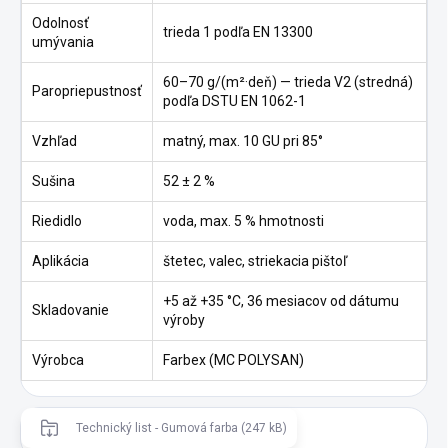
Odolnosť
trieda 1 podľa EN 13300
umývania
60–70 g/(m²·deň) — trieda V2 (stredná)
Paropriepustnosť
podľa DSTU EN 1062-1
Vzhľad
matný, max. 10 GU pri 85°
Sušina
52 ± 2 %
Riedidlo
voda, max. 5 % hmotnosti
Aplikácia
štetec, valec, striekacia pištoľ
+5 až +35 °C, 36 mesiacov od dátumu
Skladovanie
výroby
Výrobca
Farbex (MC POLYSAN)
Technický list - Gumová farba (247 kB)