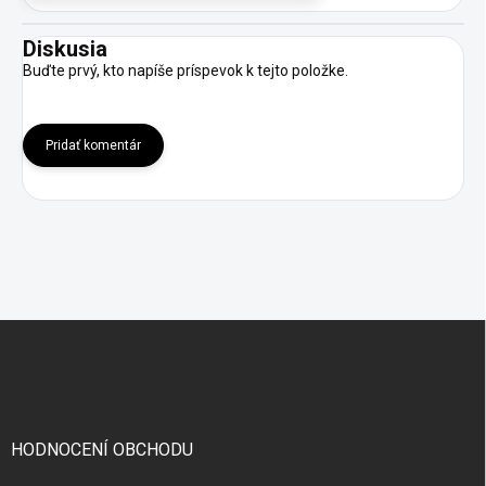
Diskusia
Buďte prvý, kto napíše príspevok k tejto položke.
Pridať komentár
Z
á
p
ä
t
i
HODNOCENÍ OBCHODU
e