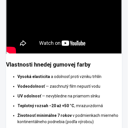
Vlastnosti hnedej gumovej farby
Vysoká elasticita
a odolnosť proti vzniku trhlín
Vodeodolnosť
— zaschnutý film nepustí vodu
UV odolnosť
— nevybledne na priamom slnku
Teplotný rozsah −20 až +50 °C
, mrazuvzdorná
Životnosť minimálne 7 rokov
v podmienkach mierneho
kontinentálneho podnebia (podľa výrobcu)