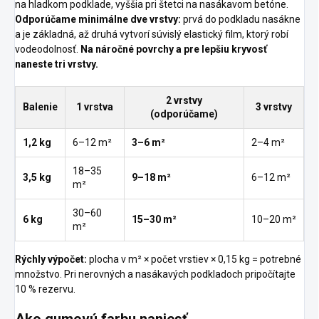
na hladkom podklade, vyššia pri štetci na nasákavom betóne.
Odporúčame minimálne dve vrstvy:
prvá do podkladu nasákne
a je základná, až druhá vytvorí súvislý elastický film, ktorý robí
vodeodolnosť.
Na náročné povrchy a pre lepšiu kryvosť
naneste tri vrstvy.
2 vrstvy
Balenie
1 vrstva
3 vrstvy
(odporúčame)
1,2 kg
6–12 m²
3–6 m²
2–4 m²
18–35
3,5 kg
9–18 m²
6–12 m²
m²
30–60
6 kg
15–30 m²
10–20 m²
m²
Rýchly výpočet:
plocha v m² × počet vrstiev × 0,15 kg = potrebné
množstvo. Pri nerovných a nasákavých podkladoch pripočítajte
10 % rezervu.