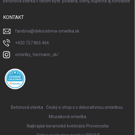
Betónová stierka v celom byte: podlaha, steny, kúpeľňa aj schodište
KONTAKT
farebna
@
dekorativna-omietka.sk
+420 727 865 466
omietky_hermann_sk/
Betonová stierka
Český e-shop s s dekoratívnou omietkou
Mozaiková omietka
Najkrajšie keramické kvetináče Provencelia