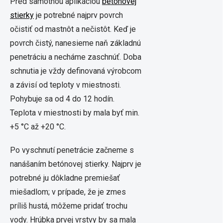
Pred samotnou aplikáciou
betónovej
stierky
je potrebné najprv povrch
očistiť od mastnôt a nečistôt. Keď je
povrch čistý, nanesieme naň základnú
penetráciu a necháme zaschnúť. Doba
schnutia je vždy definovaná výrobcom
a závisí od teploty v miestnosti.
Pohybuje sa od 4 do 12 hodín.
Teplota v miestnosti by mala byť min.
+5 °C až +20 °C.
Po vyschnutí penetrácie začneme s
nanášaním betónovej stierky. Najprv je
potrebné ju dôkladne premiešať
miešadlom; v prípade, že je zmes
príliš hustá, môžeme pridať trochu
vody. Hrúbka prvej vrstvy by sa mala