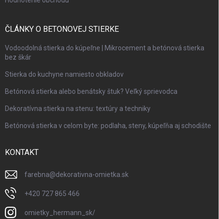
ČLÁNKY O BETONOVEJ STIERKE
Vodoodolná stierka do kúpeľne | Mikrocement a betónová stierka
bez škár
Stierka do kuchyne namiesto obkladov
Betónová stierka alebo benátsky štuk? Veľký sprievodca
Dekoratívna stierka na stenu: textúry a techniky
Betónová stierka v celom byte: podlaha, steny, kúpeľňa aj schodište
KONTAKT
farebna
@
dekorativna-omietka.sk
+420 727 865 466
omietky_hermann_sk/