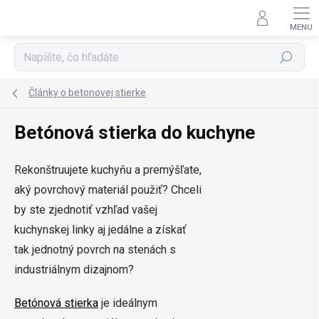
Prejsť
na
obsah
Hľadať
Články o betonovej stierke
Betónová stierka do kuchyne
Rekonštruujete kuchyňu a premýšľate,
aký povrchový materiál použiť? Chceli
by ste zjednotiť vzhľad vašej
kuchynskej linky aj jedálne a získať
tak jednotný povrch na stenách s
industriálnym dizajnom?
Betónová stierka
je ideálnym