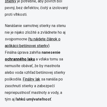
stierky
je potrebné, aby povrch bol
pevný, bez defektov, čistý a izolovaný
proti vlhkosti.
Nanášanie samotnej stierky na stenu
nie je nijako zložité a zvládnete ho aj
svojpomocne
(tu nájdete článok o
aplikácii betónovej stierky)
.
Finálna úprava zahŕňa
nanesenie
ochranného laku
a vďaka tomu sa
nemusíte obávať, že by mastnota
alebo voda vzhľad betónovej stierky
poškodila.
Finálny lak
sa nanáša po
zaschnutí stierky a zabezpečí
nepriepustnosť mastnoty a vody, a
tým aj
ľahkú umývateľnosť
.