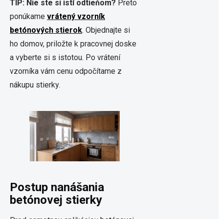
TIP: Nie ste si istí odtieňom?
Preto
ponúkame
vrátený vzorník
betónových stierok
. Objednajte si
ho domov, priložte k pracovnej doske
a vyberte si s istotou. Po vrátení
vzorníka vám cenu odpočítame z
nákupu stierky.
Postup nanášania
betónovej stierky