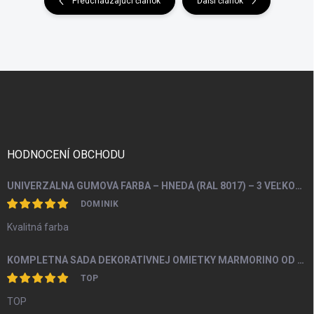
Predchádzajúci článok
Ďalší článok
Z
á
p
ä
t
i
HODNOCENÍ OBCHODU
e
UNIVERZÁLNA GUMOVÁ FARBA – HNEDÁ (RAL 8017) – 3 VEĽKOSTI BALENIA
DOMINIK
Kvalitná farba
KOMPLETNÁ SADA DEKORATÍVNEJ OMIETKY MARMORINO OD 4M2
TOP
TOP