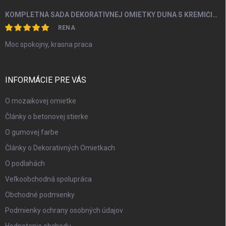
KOMPLETNÁ SADA DEKORATÍVNEJ OMIETKY DUNA S KREMIČITÝM PIESKOM A PERLEŤOU OD 5M2
RENA
Moc spokojny, krasna praca
INFORMÁCIE PRE VÁS
O mozaikovej omietke
Články o betonovej stierke
O gumovej farbe
Články o Dekorativných Omietkach
O podlahách
Veľkoobchodná spolupráca
Obchodné podmienky
Podmienky ochrany osobných údajov
Hodnotenie obchodu