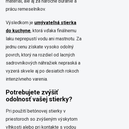
materiál, ale aj za náročné búranie a
prácu remeselníkov.
Výsledkom je
umývateľná stierka
do kuchyne
, ktorá vďaka finálnemu
laku neprepustí vodu ani mastnotu. Za
jednu cenu získate vysoko odolný
povrch, ktorý na rozdiel od lacných
sadrovníkových náhražiek nepraská a
vyzerá skvele aj po desiatich rokoch
intenzívneho varenia.
Potrebujete zvýšiť
odolnosť vašej stierky?
Pri použití betónovej stierky v
priestoroch so zvýšeným výskytom
vlhkosti alebo pri kontakte s vodou