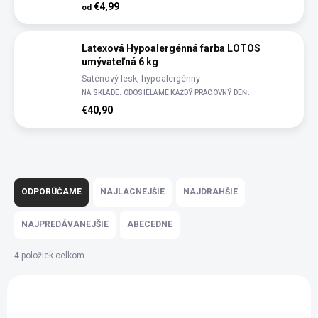
€4,99
od
Latexová Hypoalergénná farba LOTOS
umývateľná 6 kg
Saténový lesk, hypoalergénny
NA SKLADE. ODOSIELAME KAŽDÝ PRACOVNÝ DEŇ.
€40,90
R
a
ODPORÚČAME
NAJLACNEJŠIE
NAJDRAHŠIE
d
e
NAJPREDÁVANEJŠIE
ABECEDNE
n
i
4
položiek celkom
e
V
p
ý
r
p
o