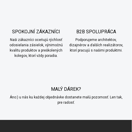
v
l
á
d
a
c
SPOKOJNÍ ZÁKAZNÍCI
B2B SPOLUPRÁCA
i
Naši zákazníci oceňujú rýchlosť
e
Podporujeme architektov,
odosielania zásielok, výnimočnú
dizajnérov a ďalších realizátorov,
p
kvalitu produktov a preškolených
ktorí pracujú s našimi produktmi.
r
kolegov, ktorí vždy poradia.
v
k
y
v
ý
p
MALÝ DÁREK?
i
s
Áno:) u nás ku každej objednávke dostanete malú pozornosť. Len tak,
u
pre radosť.
Z
á