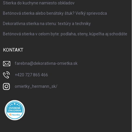
Stierka do kuchyne namiesto obkladov
Betónová stierka alebo benátsky štuk? Veľký sprievodca
Dekoratívna stierka na stenu: textúry a techniky
Betónová stierka v celom byte: podlaha, steny, kúpeľňa aj schodište
KONTAKT
farebna
@
dekorativna-omietka.sk
+420 727 865 466
omietky_hermann_sk/