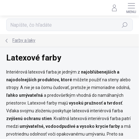
Prejsť
na
obsah
Hľadať
Farby a laky
Latexové farby
Interiérová latexová farba je jedným z
najobľúbenejších a
najodolnejších produktov, ktoré
môžete použiť na steny alebo
stropy. A nie je sa čomu čudovať, pretože je mimoriadne odolná,
ľahko umývateľná
a predovšetkým vhodná do namáhaných
priestorov. Latexové farby majú
vysokú pružnosť a tvrdosť
.
Vďaka svojmu zloženiu poskytuje latexová interiérová farba
zvýšenú ochranu stien
. Kvalitná latexová interiérová farba patrí
medzi
umývateľné, vodoodpudivé a vysoko krycie farby
a
má
prvotriednu odolnosť voči opakovanému umývaniu. Preto sa