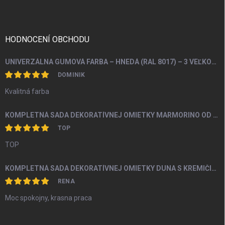
p
ä
t
i
HODNOCENÍ OBCHODU
e
UNIVERZÁLNA GUMOVÁ FARBA – HNEDÁ (RAL 8017) – 3 VEĽKOSTI BALENIA
DOMINIK
Kvalitná farba
KOMPLETNÁ SADA DEKORATÍVNEJ OMIETKY MARMORINO OD 4M2
TOP
TOP
KOMPLETNÁ SADA DEKORATÍVNEJ OMIETKY DUNA S KREMIČITÝM PIESKOM A PERLEŤOU OD 5M2
RENA
Moc spokojny, krasna praca