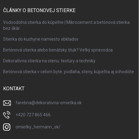
ČLÁNKY O BETONOVEJ STIERKE
Vodoodolná stierka do kúpeľne | Mikrocement a betónová stierka
bez škár
Stierka do kuchyne namiesto obkladov
Betónová stierka alebo benátsky štuk? Veľký sprievodca
Dekoratívna stierka na stenu: textúry a techniky
Betónová stierka v celom byte: podlaha, steny, kúpeľňa aj schodište
KONTAKT
farebna
@
dekorativna-omietka.sk
+420 727 865 466
omietky_hermann_sk/