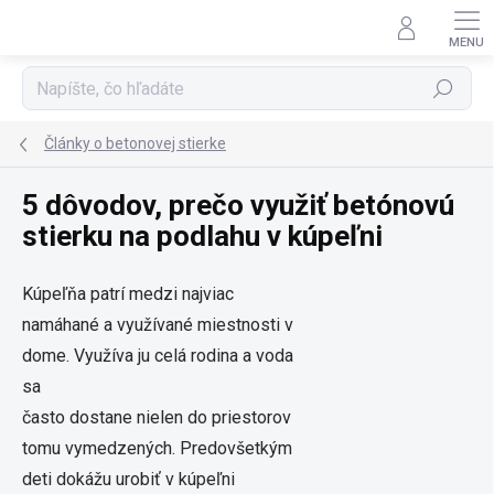
Prejsť
na
obsah
Hľadať
Články o betonovej stierke
5 dôvodov, prečo využiť betónovú
stierku na podlahu v kúpeľni
Kúpeľňa patrí medzi najviac
namáhané a využívané miestnosti v
dome. Využíva ju celá rodina a voda
sa
často dostane nielen do priestorov
tomu vymedzených. Predovšetkým
deti dokážu urobiť v kúpeľni