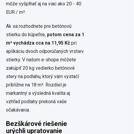
môže vyšplhať aj na viac ako 20 - 40
EUR / m².
Ak sa rozhodnete pre betónovú
stierku do kúpeľne,
potom cena za 1
m² vychádza cca na 11,95 Kč
pri
aplikáciu dvoch odporúčaných vrstiev
stierky. V našom e-shope môžete
zakúpiť 20 kg vedierko betónové
stery na podlahu, ktorý vám vystačí
približne na 18 m². Rozdiel je
markantný a výsledná kvalita aj
vzhľad podlahy prekoná vaše
očakávania.
Bezškárové riešenie
urýchli upratovanie