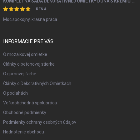
KOMPLETNÁ SADA DEKORATÍVNEJ OMIETKY DUNA S KREMIČITÝM PIESKOM A PERLEŤOU OD 5M2
RENA
Moc spokojny, krasna praca
INFORMÁCIE PRE VÁS
O mozaikovej omietke
Články o betonovej stierke
O gumovej farbe
Články o Dekorativných Omietkach
O podlahách
Veľkoobchodná spolupráca
Obchodné podmienky
Podmienky ochrany osobných údajov
Hodnotenie obchodu