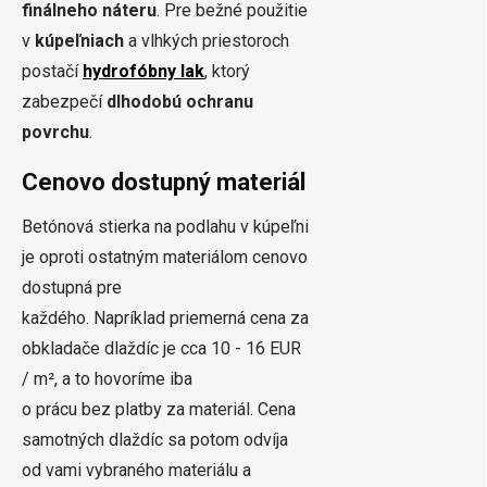
finálneho náteru
. Pre bežné použitie
v
kúpeľniach
a vlhkých priestoroch
postačí
hydrofóbny lak
, ktorý
zabezpečí
dlhodobú ochranu
povrchu
.
Cenovo dostupný materiál
Betónová stierka na podlahu v kúpeľni
je oproti ostatným materiálom cenovo
dostupná pre
každého. Napríklad priemerná cena za
obkladače dlaždíc je cca 10 - 16 EUR
/ m², a to hovoríme iba
o prácu bez platby za materiál. Cena
samotných dlaždíc sa potom odvíja
od vami vybraného materiálu a