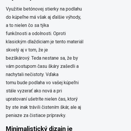
Využitie betónovej stierky na podlahu
do kúpeľne má však aj ďalšie výhody,
a to nielen čo sa týka
funkčnosti a odolnosti. Oproti
klasickým dlaždiciam je tento materiál
skvelý aj v tom, že je
bezškárový. Teda nestane sa, že by
vám postupom času škáry zašedli a
nachytali nečistoty. Vďaka
tomu bude podlaha vo vašej kúpeľni
stále vyzerať ako nová a pri
upratovaní ušetríte nielen čas, ktorý
by ste inak trávili čistením škár, ale aj
peniaze za čistiace prípravky.
Minimalistický dizajn je