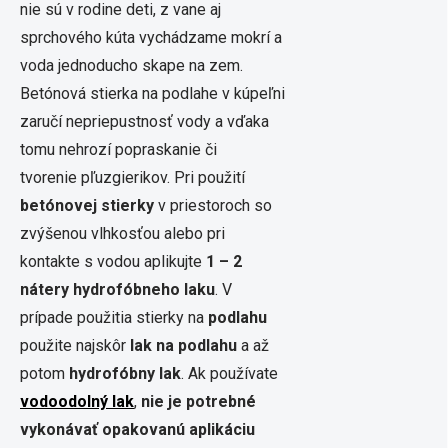
nie sú v rodine deti, z vane aj
sprchového kúta vychádzame mokrí a
voda jednoducho skape na zem.
Betónová stierka na podlahe v kúpeľni
zaručí nepriepustnosť vody a vďaka
tomu nehrozí popraskanie či
tvorenie pľuzgierikov. Pri použití
betónovej stierky
v priestoroch so
zvýšenou vlhkosťou alebo pri
kontakte s vodou aplikujte
1 – 2
nátery hydrofóbneho laku
. V
prípade použitia stierky na
podlahu
použite najskôr
lak na podlahu
a až
potom
hydrofóbny lak
. Ak používate
vodoodolný lak
,
nie je potrebné
vykonávať opakovanú aplikáciu