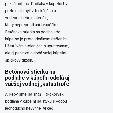
peknú potopu. Podlaha v kúpeľni by
preto mala byť z funkčného a
vodeodolného materiálu,
ktorý neprepustí ani kvapôčku.
Betónová stierka na podlahu do
kúpeľne je preto ideálnym riešením.
Ušetrí vám nielen čas s upratovaním,
ale aj peniaze a dodá vašej kúpeľni
špičkový dizajn.
Betónová stierka na
podlahe v kúpeľni odolá aj
väčšej vodnej „katastrofe“
Aj keby sme sa snažili akokoľvek,
podlaha v kúpeľni sa styku s vodou
jednoducho nevyhne. Aj keď