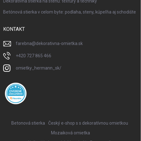
Dekoratívna stierka na stenu: textúry a techniky
Betónová stierka v celom byte: podlaha, steny, kúpeľňa aj schodište
KONTAKT
farebna
@
dekorativna-omietka.sk
+420 727 865 466
omietky_hermann_sk/
Betonová stierka
Český e-shop s s dekoratívnou omietkou
Mozaiková omietka