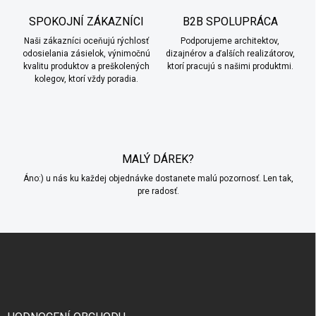
p
a
r
SPOKOJNÍ ZÁKAZNÍCI
B2B SPOLUPRÁCA
n
v
i
Naši zákazníci oceňujú rýchlosť
Podporujeme architektov,
k
odosielania zásielok, výnimočnú
dizajnérov a ďalších realizátorov,
e
y
kvalitu produktov a preškolených
ktorí pracujú s našimi produktmi.
v
kolegov, ktorí vždy poradia.
ý
p
i
s
u
MALÝ DÁREK?
Áno:) u nás ku každej objednávke dostanete malú pozornosť. Len tak,
pre radosť.
Z
á
p
ä
t