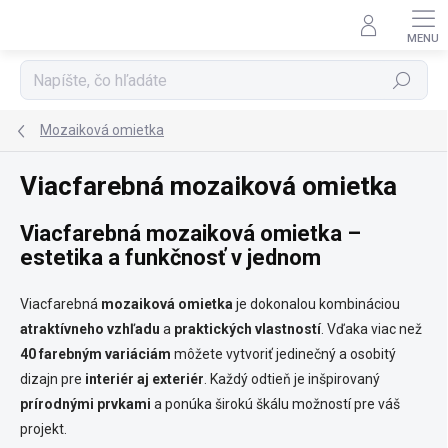
Prejsť
na
obsah
Hľadať
Mozaiková omietka
Viacfarebná mozaiková omietka
Viacfarebná
mozaiková omietka
–
estetika a funkčnosť v jednom
Viacfarebná
mozaiková omietka
je dokonalou kombináciou
atraktívneho vzhľadu
a
praktických vlastností
. Vďaka viac než
40 farebným variáciám
môžete vytvoriť jedinečný a osobitý
dizajn pre
interiér aj exteriér
. Každý odtieň je inšpirovaný
prírodnými prvkami
a ponúka širokú škálu možností pre váš
projekt.