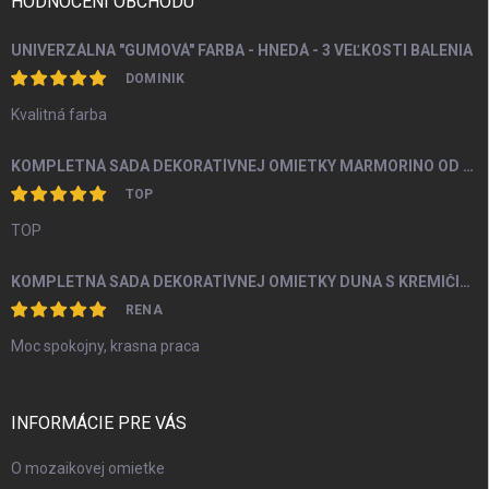
i
HODNOCENÍ OBCHODU
e
UNIVERZÁLNA "GUMOVÁ" FARBA - HNEDÁ - 3 VEĽKOSTI BALENIA
DOMINIK
Kvalitná farba
KOMPLETNÁ SADA DEKORATÍVNEJ OMIETKY MARMORINO OD 4M2
TOP
TOP
KOMPLETNÁ SADA DEKORATÍVNEJ OMIETKY DUNA S KREMIČITÝM PIESKOM A PERLEŤOU OD 5M2
RENA
Moc spokojny, krasna praca
INFORMÁCIE PRE VÁS
O mozaikovej omietke