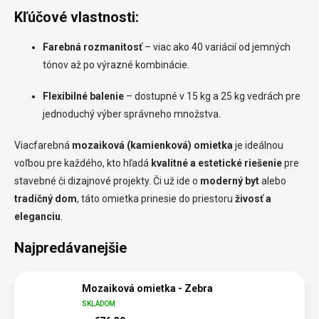
Kľúčové vlastnosti:
Farebná rozmanitosť
– viac ako 40 variácií od jemných
tónov až po výrazné kombinácie.
Flexibilné balenie
– dostupné v 15 kg a 25 kg vedrách pre
jednoduchý výber správneho množstva.
Viacfarebná
mozaiková (kamienková) omietka
je ideálnou
voľbou pre každého, kto hľadá
kvalitné a estetické riešenie
pre
stavebné či dizajnové projekty. Či už ide o
moderný byt
alebo
tradičný dom
, táto omietka prinesie do priestoru
živosť a
eleganciu
.
Najpredávanejšie
Mozaiková omietka - Zebra
SKLADOM