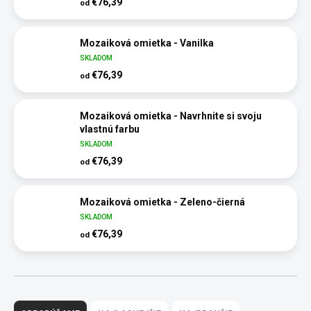
€76,39
od
Mozaiková omietka - Vanilka
SKLADOM
€76,39
od
Mozaiková omietka - Navrhnite si svoju
vlastnú farbu
SKLADOM
€76,39
od
Mozaiková omietka - Zeleno-čierná
SKLADOM
€76,39
od
R