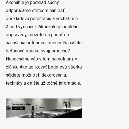
Akonáhle je podklad suchý,
odporúčame štetcom naniesť
podkladovú penetráciu a nechať min.
2 hod vyschnúť. Akonáhle je podklad
pripravený, môžete sa pustiť do
nanášania betónovej stierky. Nanášate
betónovú stierku svojpomocne?
Nenecháme vás v tom samotnom, v
článku Ako aplikovať betónovú stierku
nájdete možnosti dekorovania,
techniky a ďalšie užitočné informácie.