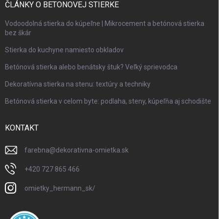
ČLÁNKY O BETONOVEJ STIERKE
Vodoodolná stierka do kúpeľne | Mikrocement a betónová stierka
bez škár
Stierka do kuchyne namiesto obkladov
Betónová stierka alebo benátsky štuk? Veľký sprievodca
Dekoratívna stierka na stenu: textúry a techniky
Betónová stierka v celom byte: podlaha, steny, kúpeľňa aj schodište
KONTAKT
farebna
@
dekorativna-omietka.sk
+420 727 865 466
omietky_hermann_sk/