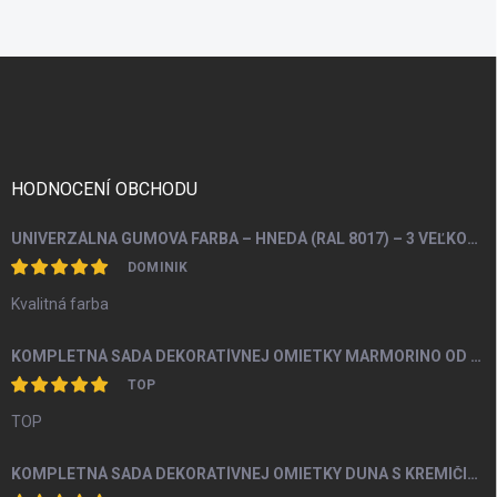
Z
á
p
ä
t
i
HODNOCENÍ OBCHODU
e
UNIVERZÁLNA GUMOVÁ FARBA – HNEDÁ (RAL 8017) – 3 VEĽKOSTI BALENIA
DOMINIK
Kvalitná farba
KOMPLETNÁ SADA DEKORATÍVNEJ OMIETKY MARMORINO OD 4M2
TOP
TOP
KOMPLETNÁ SADA DEKORATÍVNEJ OMIETKY DUNA S KREMIČITÝM PIESKOM A PERLEŤOU OD 5M2