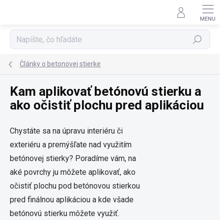
Prejsť
na
obsah
Hľadať
Články o betonovej stierke
Kam aplikovať betónovú stierku a
ako očistiť plochu pred aplikáciou
Chystáte sa na úpravu interiéru či
exteriéru a premýšľate nad využitím
betónovej stierky? Poradíme vám, na
aké povrchy ju môžete aplikovať, ako
očistiť plochu pod betónovou stierkou
pred finálnou aplikáciou a kde všade
betónovú stierku môžete využiť.