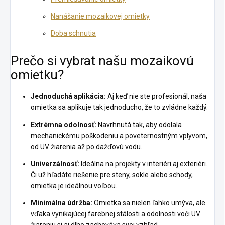
Nanášanie mozaikovej omietky
Doba schnutia
Prečo si vybrat našu mozaikovú
omietku?
Jednoduchá aplikácia:
Aj keď nie ste profesionál, naša
omietka sa aplikuje tak jednoducho, že to zvládne každý.
Extrémna odolnosť:
Navrhnutá tak, aby odolala
mechanickému poškodeniu a poveternostným vplyvom,
od UV žiarenia až po dažďovú vodu.
Univerzálnosť:
Ideálna na projekty v interiéri aj exteriéri.
Či už hľadáte riešenie pre steny, sokle alebo schody,
omietka je ideálnou voľbou.
Minimálna údržba:
Omietka sa nielen ľahko umýva, ale
vďaka vynikajúcej farebnej stálosti a odolnosti voči UV
žiareniu si aj dlho zachováva svoj vzhľad.