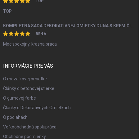
TOP
TOP
KOMPLETNÁ SADA DEKORATÍVNEJ OMIETKY DUNA S KREMIČITÝM PIESKOM A PERLEŤOU OD 5M2
RENA
Moc spokojny, krasna praca
INFORMÁCIE PRE VÁS
O mozaikovej omietke
Články o betonovej stierke
O gumovej farbe
Články o Dekorativných Omietkach
O podlahách
Veľkoobchodná spolupráca
Obchodné podmienky