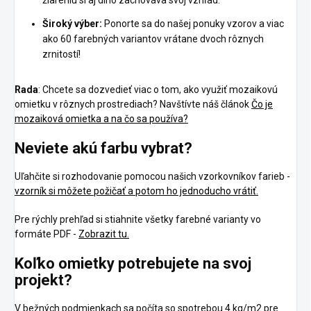
Široký výber:
Ponorte sa do našej ponuky vzorov a viac
ako 60 farebných variantov vrátane dvoch rôznych
zrnitostí!
Rada
: Chcete sa dozvedieť viac o tom, ako využiť mozaikovú
omietku v rôznych prostrediach? Navštívte náš článok
Čo je
mozaiková omietka a na čo sa používa?
Neviete akú farbu vybrat?
Uľahčite si rozhodovanie pomocou našich vzorkovníkov farieb -
vzorník si môžete požičať a potom ho jednoducho vrátiť.
Pre rýchly prehľad si stiahnite všetky farebné varianty vo
formáte PDF -
Zobrazit tu.
Koľko omietky potrebujete na svoj
projekt?
V bežných podmienkach sa počíta so spotrebou 4 kg/m2 pre