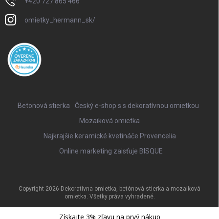
+420 727 865 466
omietky_hermann_sk/
Betonová stierka
Český e-shop s s dekoratívnou omietkou
Mozaiková omietka
Najkrajšie keramické kvetináče Provencelia
Online marketing zaisťuje BISQUE
Copyright 2026
Dekoratívna omietka, betónová stierka a mozaiková
omietka
. Všetky práva vyhradené.
Vytvoril Shoptet
Získajte 3% zľavu na prvý nákup