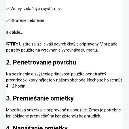
✅
Vrstvy izolačných systémov
✅
Stratené debnenie
a ďalšie…
💡
TIP:
Uistite sa, že je váš povrch čistý a pripravený. V prípade
potreby použite na vyrovnanie vyrovnávaciu maltu.
2. Penetrovanie povrchu
Na posilnenie a zvýšenie priľnavosti použite
penetračný
prostriedok
, ktorý nájdete v našom obchode. Nechajte ho schnúť
4-12 hodín.
3. Premiešanie omietky
Mozaiková omietka je pripravená na použitie. Zmes je potrebné
len dôkladne premiešať na konzistenciu bez hrudiek.
4. Nanášanie omietky