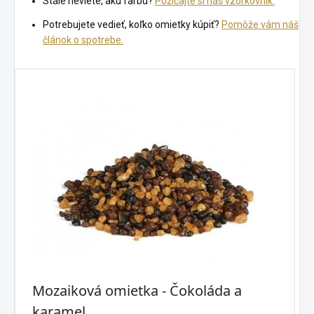
Stále neviete, akú farbu?
Požičajte si náš vzorkovník.
Potrebujete vedieť, koľko omietky kúpiť?
Pomôže vám náš
článok o spotrebe.