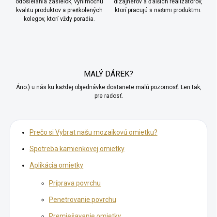
odosielania zásielok, výnimočnú
dizajnérov a ďalších realizátorov,
kvalitu produktov a preškolených
ktorí pracujú s našimi produktmi.
kolegov, ktorí vždy poradia.
MALÝ DÁREK?
Áno:) u nás ku každej objednávke dostanete malú pozornosť. Len tak,
pre radosť.
Prečo si Vybrat našu mozaikovú omietku?
Spotreba kamienkovej omietky
Aplikácia omietky
Príprava povrchu
Penetrovanie povrchu
Premiešavanie omietky