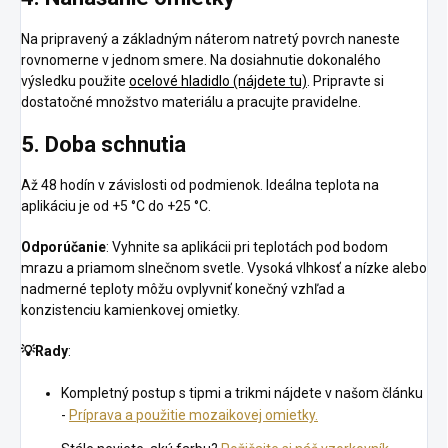
Na pripravený a základným náterom natretý povrch naneste
rovnomerne v jednom smere. Na dosiahnutie dokonalého
výsledku použite
ocelové hladidlo (nájdete tu)
. Pripravte si
dostatočné množstvo materiálu a pracujte pravidelne.
5. Doba schnutia
Až 48 hodín v závislosti od podmienok. Ideálna teplota na
aplikáciu je od +5 °C do +25 °C.
Odporúčanie
: Vyhnite sa aplikácii pri teplotách pod bodom
mrazu a priamom slnečnom svetle. Vysoká vlhkosť a nízke alebo
nadmerné teploty môžu ovplyvniť konečný vzhľad a
konzistenciu kamienkovej omietky.
💡
Rady
:
Kompletný postup s tipmi a trikmi nájdete v našom článku
-
Príprava a použitie mozaikovej omietky.