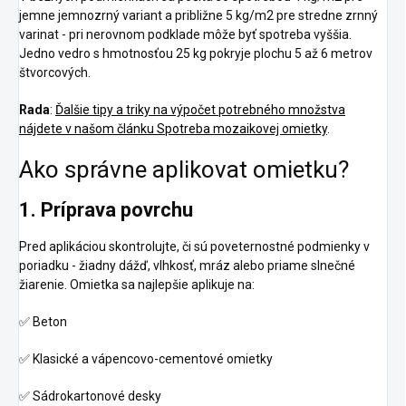
jemne jemnozrný variant a približne 5 kg/m2 pre stredne zrnný
varinat - pri nerovnom podklade môže byť spotreba vyššia.
Jedno vedro s hmotnosťou 25 kg pokryje plochu 5 až 6 metrov
štvorcových.
Rada
:
Ďalšie tipy a triky na výpočet potrebného množstva
nájdete v našom článku Spotreba mozaikovej omietky
.
Ako správne aplikovat omietku?
1. Príprava povrchu
Pred aplikáciou skontrolujte, či sú poveternostné podmienky v
poriadku - žiadny dážď, vlhkosť, mráz alebo priame slnečné
žiarenie. Omietka sa najlepšie aplikuje na:
✅
Beton
✅
Klasické a vápencovo-cementové omietky
✅
Sádrokartonové desky