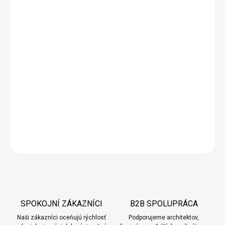
−
+
Pridať do košíka
Mozaiková (kamienková) omietka
je vysoko odolná
fasádna
dekoratívna omietka
, ideálna na
sokle budov
, schodiská či
ďalšie namáhané plochy v
interiéri aj exteriéri
. Dodáva sa ako
hotová zmes pripravená na použitie – stačí ju ľahko premiešať a
naniesť na podklad. Jeden
25 kg vedro
vystačí približne na
6 m²
plochy
, takže aplikácia je rýchla, jednoduchá a výsledný povrch
trvácny a esteticky atraktívny.
DETAILNÉ INFORMÁCIE
OPÝTAŤ SA
SPOKOJNÍ ZÁKAZNÍCI
B2B SPOLUPRÁCA
Naši zákazníci oceňujú rýchlosť
Podporujeme architektov,