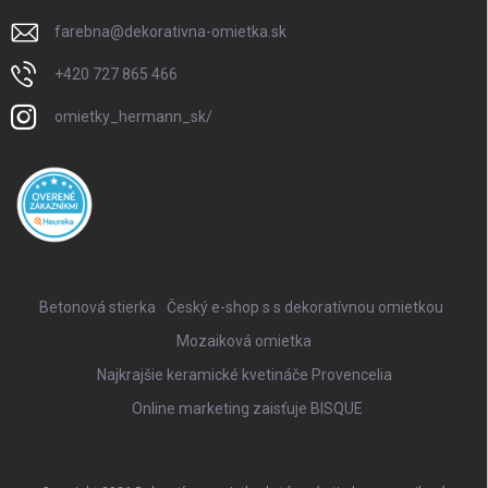
farebna
@
dekorativna-omietka.sk
+420 727 865 466
omietky_hermann_sk/
Betonová stierka
Český e-shop s s dekoratívnou omietkou
Mozaiková omietka
Najkrajšie keramické kvetináče Provencelia
Online marketing zaisťuje BISQUE