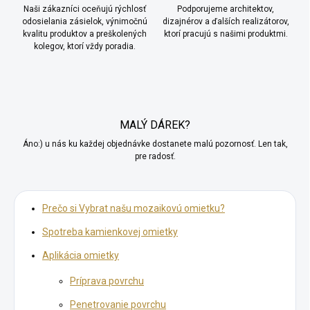
Naši zákazníci oceňujú rýchlosť
Podporujeme architektov,
odosielania zásielok, výnimočnú
dizajnérov a ďalších realizátorov,
kvalitu produktov a preškolených
ktorí pracujú s našimi produktmi.
kolegov, ktorí vždy poradia.
MALÝ DÁREK?
Áno:) u nás ku každej objednávke dostanete malú pozornosť. Len tak,
pre radosť.
Prečo si Vybrat našu mozaikovú omietku?
Spotreba kamienkovej omietky
Aplikácia omietky
Príprava povrchu
Penetrovanie povrchu