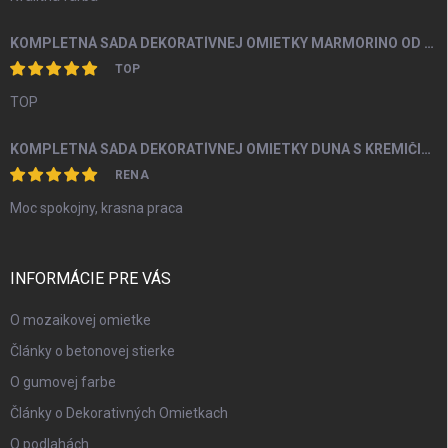
KOMPLETNÁ SADA DEKORATÍVNEJ OMIETKY MARMORINO OD 4M2
TOP
TOP
KOMPLETNÁ SADA DEKORATÍVNEJ OMIETKY DUNA S KREMIČITÝM PIESKOM A PERLEŤOU OD 5M2
RENA
Moc spokojny, krasna praca
INFORMÁCIE PRE VÁS
O mozaikovej omietke
Články o betonovej stierke
O gumovej farbe
Články o Dekorativných Omietkach
O podlahách