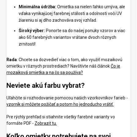
Minimálna údržba:
Omietka sa nielen ľahko umýva, ale
vďaka vynikajúcej farebnej stálosti a odolnosti voči UV
žiareniu si aj dlho zachováva svoj vzhľad.
Široký výber:
Ponorte sa do našej ponuky vzorov a viac
ako 60 farebných variantov vrátane dvoch rôznych
zrnitostí!
Rada
: Chcete sa dozvedieť viac o tom, ako využiť mozaikovú
omietku v rôznych prostrediach? Navštívte náš článok
Čo je
mozaiková omietka a na čo sa používa?
Neviete akú farbu vybrat?
Uľahčite si rozhodovanie pomocou našich vzorkovníkov farieb -
vzorník si môžete požičať a potom ho jednoducho vrátiť.
Pre rýchly prehľad si stiahnite všetky farebné varianty vo
formáte PDF -
Zobrazit tu.
Koľko omietky potrebujete na svoj