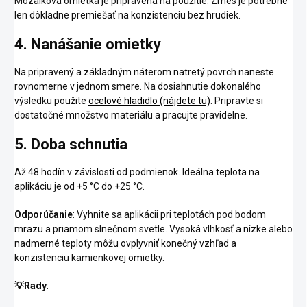
Mozaiková omietka je pripravená na použitie. Zmes je potrebné
len dôkladne premiešať na konzistenciu bez hrudiek.
4. Nanášanie omietky
Na pripravený a základným náterom natretý povrch naneste
rovnomerne v jednom smere. Na dosiahnutie dokonalého
výsledku použite
ocelové hladidlo (nájdete tu)
. Pripravte si
dostatočné množstvo materiálu a pracujte pravidelne.
5. Doba schnutia
Až 48 hodín v závislosti od podmienok. Ideálna teplota na
aplikáciu je od +5 °C do +25 °C.
Odporúčanie
: Vyhnite sa aplikácii pri teplotách pod bodom
mrazu a priamom slnečnom svetle. Vysoká vlhkosť a nízke alebo
nadmerné teploty môžu ovplyvniť konečný vzhľad a
konzistenciu kamienkovej omietky.
💡
Rady
: