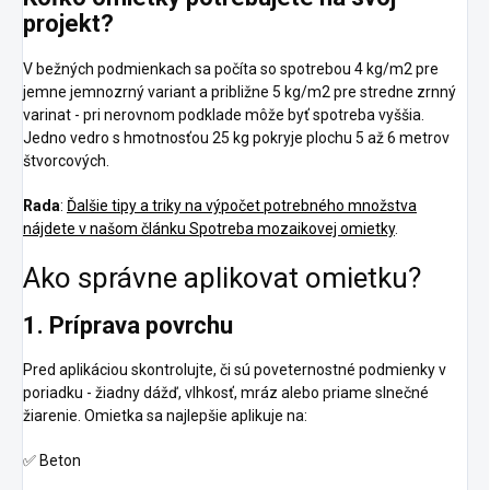
projekt?
V bežných podmienkach sa počíta so spotrebou 4 kg/m2 pre
jemne jemnozrný variant a približne 5 kg/m2 pre stredne zrnný
varinat - pri nerovnom podklade môže byť spotreba vyššia.
Jedno vedro s hmotnosťou 25 kg pokryje plochu 5 až 6 metrov
štvorcových.
Rada
:
Ďalšie tipy a triky na výpočet potrebného množstva
nájdete v našom článku Spotreba mozaikovej omietky
.
Ako správne aplikovat omietku?
1. Príprava povrchu
Pred aplikáciou skontrolujte, či sú poveternostné podmienky v
poriadku - žiadny dážď, vlhkosť, mráz alebo priame slnečné
žiarenie. Omietka sa najlepšie aplikuje na:
✅
Beton