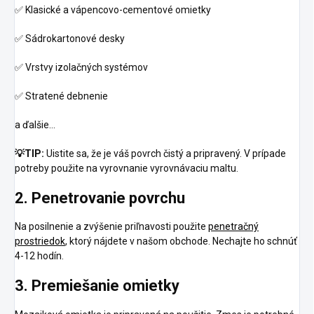
✅
Klasické a vápencovo-cementové omietky
✅
Sádrokartonové desky
✅
Vrstvy izolačných systémov
✅
Stratené debnenie
a ďalšie…
💡
TIP:
Uistite sa, že je váš povrch čistý a pripravený. V prípade
potreby použite na vyrovnanie vyrovnávaciu maltu.
2. Penetrovanie povrchu
Na posilnenie a zvýšenie priľnavosti použite
penetračný
prostriedok
, ktorý nájdete v našom obchode. Nechajte ho schnúť
4-12 hodín.
3. Premiešanie omietky