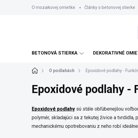
Prejsť
O mozaikovej omietke
Články o betonovej stierke
na
obsah
BETONOVÁ STIERKA
DEKORATIVNÉ OMIE
Domov
O podlahách
Epoxidové podlahy - Funkč
Epoxidové podlahy -
Epoxidové podlahy
sú stále obľúbenejšou voľbou
polymér, skladajúci sa z tekutej živice a tvrdidl
mechanickému opotrebovaniu z neho robí ideálne 