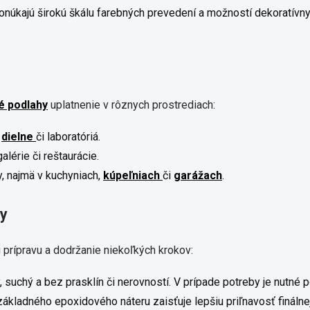
úkajú širokú škálu farebných prevedení a možností dekoratívnyc
é podlahy
uplatnenie v rôznych prostrediach:
,
dielne
či laboratóriá.
 galérie či reštaurácie.
, najmä v kuchyniach,
kúpeľniach
či
garážach
.
hy
 prípravu a dodržanie niekoľkých krokov:
 suchý a bez prasklín či nerovností. V prípade potreby je nutné p
kladného epoxidového náteru zaisťuje lepšiu priľnavosť finálnej