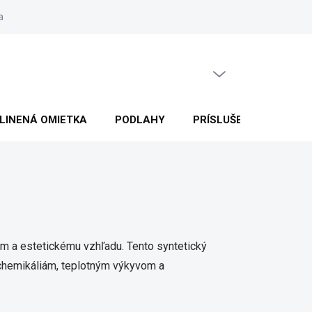
lahách
Veľkoobchodná spolupráca
Obchodné podmienky
P
PRÁZDNY KOŠÍK
NÁKUPNÝ
KOŠÍK
LINENÁ OMIETKA
PODLAHY
PRÍSLUŠENSTVO
n
m a estetickému vzhľadu. Tento syntetický
i chemikáliám, teplotným výkyvom a