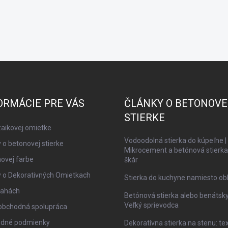
ORMÁCIE PRE VÁS
ČLÁNKY O BETONOVE
STIERKE
aikovej omietke
Vodoodolná stierka do kúpeľne |
 o betonovej stierke
Mikrocement a betónová stierka
ovej farbe
škár
y o Dekorativných Omietkach
Stierka do kuchyne namiesto ob
lahách
Betónová stierka alebo benátsky
Veľký sprievodca
obchodná spolupráca
dné podmienky
Dekoratívna stierka na stenu: te