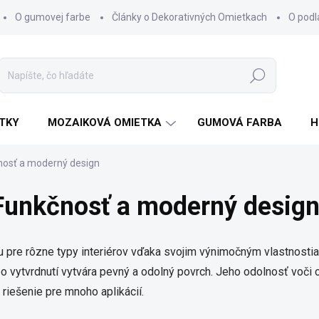
O gumovej farbe
Články o Dekorativných Omietkach
O pod
Hľadať
TKY
MOZAIKOVÁ OMIETKA
GUMOVÁ FARBA
H
nosť a moderný design
 Funkčnosť a moderný desig
 pre rôzne typy interiérov vďaka svojim výnimočným vlastnostia
a, po vytvrdnutí vytvára pevný a odolný povrch. Jeho odolnosť voč
riešenie pre mnoho aplikácií.