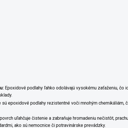
u:
Epoxidové podlahy ľahko odolávajú vysokému zaťaženiu, čo ich
sklady.
e sú epoxidové podlahy rezistentné voči mnohým chemikáliám, čo 
ovrch uľahčuje čistenie a zabraňuje hromadeniu nečistôt, prachu 
ardmi, ako sú nemocnice či potravinárske prevádzky.