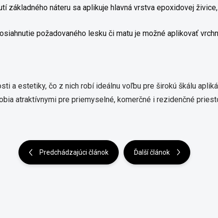
í základného náteru sa aplikuje hlavná vrstva epoxidovej živice
osiahnutie požadovaného lesku či matu je možné aplikovať vrchn
ti a estetiky, čo z nich robí ideálnu voľbu pre širokú škálu aplik
bia atraktívnymi pre priemyselné, komerčné i rezidenčné priesto
Predchádzajúci článok
Ďalší článok