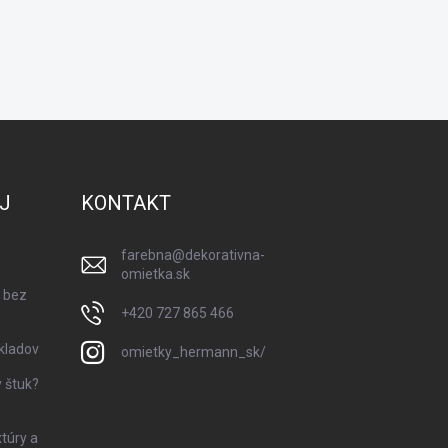
J
KONTAKT
farebna
@
dekorativna-
omietka.sk
 bez
+420 727 865 466
kladov
omietky_hermann_sk/
 štuk?
xtúry a