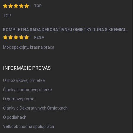
TOP
TOP
KOMPLETNÁ SADA DEKORATÍVNEJ OMIETKY DUNA S KREMIČITÝM PIESKOM A PERLEŤOU OD 5M2
RENA
Moc spokojny, krasna praca
INFORMÁCIE PRE VÁS
O mozaikovej omietke
Články o betonovej stierke
O gumovej farbe
Články o Dekorativných Omietkach
O podlahách
Veľkoobchodná spolupráca