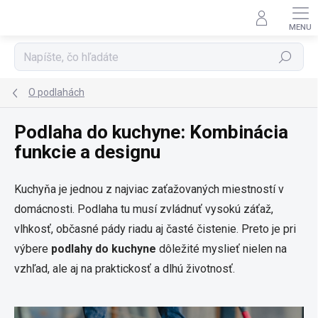
Prejsť
na
obsah
Hľadať
O podlahách
Podlaha do kuchyne: Kombinácia
funkcie a designu
Kuchyňa je jednou z najviac zaťažovaných miestností v
domácnosti. Podlaha tu musí zvládnuť vysokú záťaž,
vlhkosť, občasné pády riadu aj časté čistenie. Preto je pri
výbere
podlahy do kuchyne
dôležité myslieť nielen na
vzhľad, ale aj na praktickosť a dlhú životnosť.