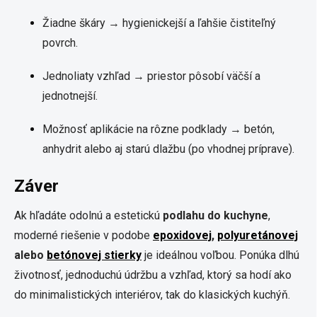
Žiadne škáry → hygienickejší a ľahšie čistiteľný
povrch.
Jednoliaty vzhľad → priestor pôsobí väčší a
jednotnejší.
Možnosť aplikácie na rôzne podklady → betón,
anhydrit alebo aj starú dlažbu (po vhodnej príprave).
Záver
Ak hľadáte odolnú a estetickú
podlahu do kuchyne
,
moderné riešenie v podobe
epoxidovej
,
polyuretánovej
alebo
betónovej stierky
je ideálnou voľbou. Ponúka dlhú
životnosť, jednoduchú údržbu a vzhľad, ktorý sa hodí ako
do minimalistických interiérov, tak do klasických kuchýň.