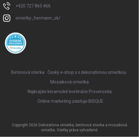
+420 727 865 466
omietky_hermann_sk/
Betonová stierka
Český e-shop s s dekoratívnou omietkou
Mozaiková omietka
Najkrajšie keramické kvetináče Provencelia
Online marketing zaisťuje BISQUE
Copyright 2026
Dekoratívna omietka, betónová stierka a mozaiková
omietka
. Všetky práva vyhradené.