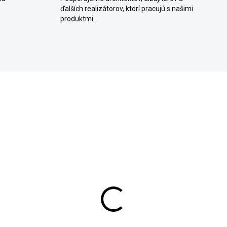
ďalších realizátorov, ktorí pracujú s našimi
produktmi.
SKLADOM
zaiková omietka -
koláda troch chutí