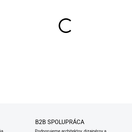
−
+
Podkladová penetrácia vhodná ak
Využívá sa ako
podkladový mater
Penetrácia je vhodná pre
všetky
po
materiály používáné v stavebníctve
všetky farebné varianty
našej mo
Päťlitrová
penetrácia zakryje cca
DETAILNÉ INFORMÁCIE
OPÝTAŤ SA
B2B SPOLUPRÁCA
ia
Podporujeme architektov, dizajnérov a