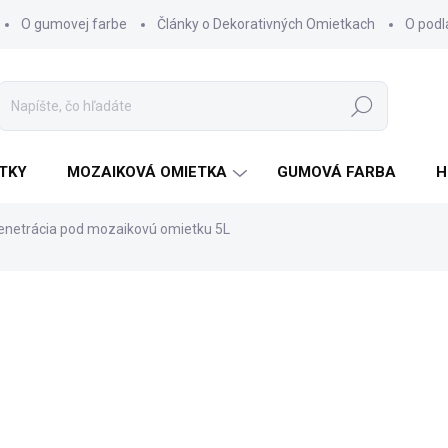
O gumovej farbe
Články o Dekorativných Omietkach
O pod
Hľadať
TKY
MOZAIKOVÁ OMIETKA
GUMOVÁ FARBA
H
enetrácia pod mozaikovú omietku 5L
nia
€23,11
€18,79 bez DPH
Jednotková
SKLADOM
cena: