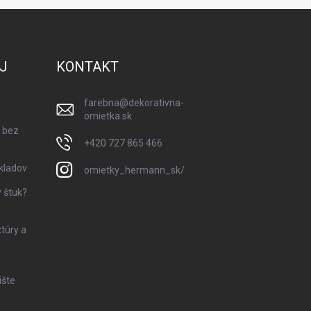
J
KONTAKT
farebna
@
dekorativna-
omietka.sk
 bez
+420 727 865 466
kladov
omietky_hermann_sk/
 štuk?
xtúry a
ište