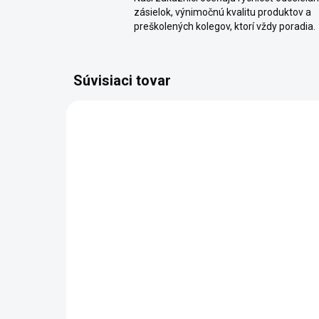
zásielok, výnimočnú kvalitu produktov a
preškolených kolegov, ktorí vždy poradia.
Súvisiaci tovar
SKLADOM
Mozaiková omietka -
Mo
Dopravný kužel
Čo
€76,39
od