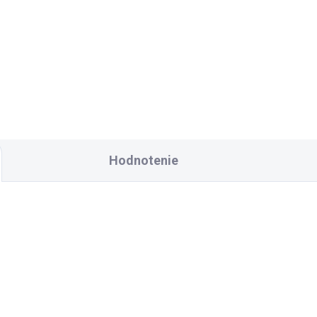
€76,39
€62,11 bez DPH
Detail
Hodnotenie