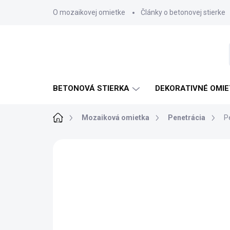
Prejsť
O mozaikovej omietke
Články o betonovej stierke
na
obsah
BETONOVÁ STIERKA
DEKORATIVNÉ OMIE
Domov
Mozaiková omietka
Penetrácia
P
Neohodnotené
Podrobnosti hodnote