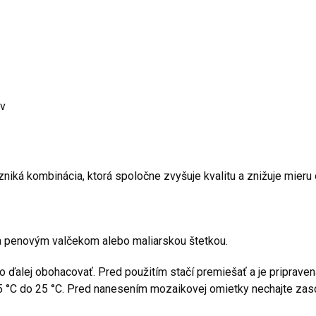
ov
niká kombinácia, ktorá spoločne zvyšuje kvalitu a znižuje mier
sa penovým valčekom alebo maliarskou štetkou.
ako ďalej obohacovať. Pred použitím stačí premiešať a je pripraven
d 5 °C do 25 °C. Pred nanesením mozaikovej omietky nechajte zas