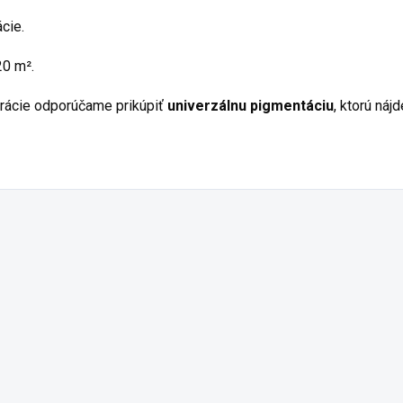
cie.
20 m².
trácie odporúčame prikúpiť
univerzálnu pigmentáciu
, ktorú ná