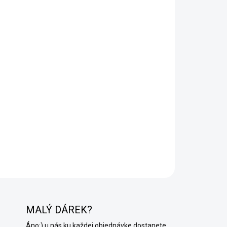
Pridať do košíka
o pre
vnútorné zároveň aj pre vonkajšie priestory
.
iál
pri použití mozaikovej omietky či dekoratívnej omietky
dklady ako sú sádrokartón, betón, sádra, tehla a dalšie
. Penetrácia má výbornú kryciu schopnosť a je vhodná pre
zaikovej omietky
20 m
2 plochy
.
MALÝ DÁREK?
Áno:) u nás ku každej objednávke dostanete