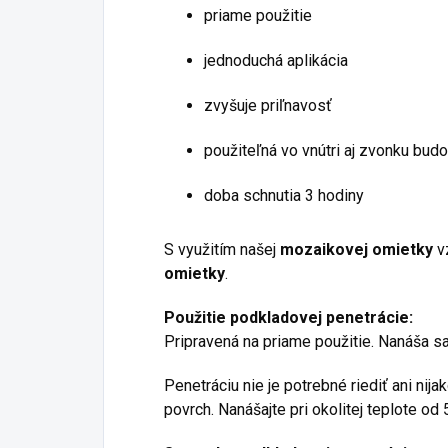
priame použitie
jednoduchá aplikácia
zvyšuje priľnavosť
použiteľná vo vnútri aj zvonku bud
doba schnutia 3 hodiny
S využitím našej
mozaikovej omietky
vz
omietky
.
Použitie podkladovej penetrácie:
Pripravená na priame použitie. Nanáša 
Penetráciu nie je potrebné riediť ani nij
povrch. Nanášajte pri okolitej teplote o