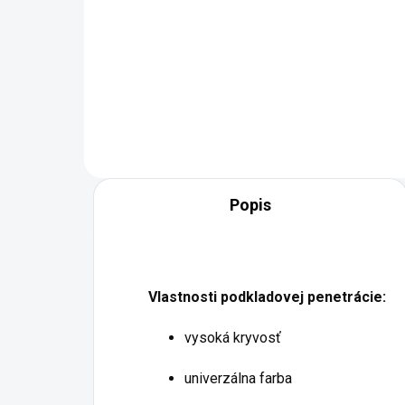
od
od €62,11 bez DPH
od 
Detail
Popis
Vlastnosti podkladovej penetrácie:
vysoká kryvosť
univerzálna farba