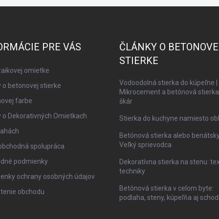
ORMÁCIE PRE VÁS
ČLÁNKY O BETONOVE
STIERKE
aikovej omietke
Vodoodolná stierka do kúpeľne |
 o betonovej stierke
Mikrocement a betónová stierka
ovej farbe
škár
y o Dekorativných Omietkach
Stierka do kuchyne namiesto ob
lahách
Betónová stierka alebo benátsky
Veľký sprievodca
obchodná spolupráca
dné podmienky
Dekoratívna stierka na stenu: te
techniky
enky ochrany osobných údajov
Betónová stierka v celom byte:
tenie obchodu
podlaha, steny, kúpeľňa aj schod