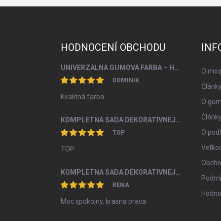
Z
á
p
ä
HODNOCENÍ OBCHODU
INF
t
i
UNIVERZÁLNA GUMOVÁ FARBA – HNEDÁ (RAL 8017) – 3 VEĽKOSTI BALENIA
O moz
e
DOMINIK
Články
Kvalitná farba
O gum
Článk
KOMPLETNÁ SADA DEKORATÍVNEJ OMIETKY MARMORINO OD 4M2
O pod
TOP
Veľko
TOP
Obcho
KOMPLETNÁ SADA DEKORATÍVNEJ OMIETKY DUNA S KREMIČITÝM PIESKOM A PERLEŤOU OD 5M2
Podmi
RENA
Hodno
Moc spokojny, krasna praca