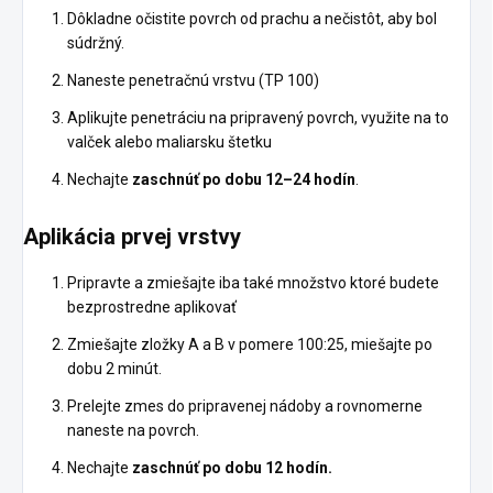
Dôkladne očistite povrch od prachu a nečistôt, aby bol
súdržný.
Naneste penetračnú vrstvu (TP 100)
Aplikujte penetráciu na pripravený povrch, využite na to
valček alebo maliarsku štetku
Nechajte
zaschnúť po dobu 12–24 hodín
.
Aplikácia prvej vrstvy
Pripravte a zmiešajte iba také množstvo ktoré budete
bezprostredne aplikovať
Zmiešajte zložky A a B v pomere 100:25, miešajte po
dobu 2 minút.
Prelejte zmes do pripravenej nádoby a rovnomerne
naneste na povrch.
Nechajte
zaschnúť po dobu 12 hodín.