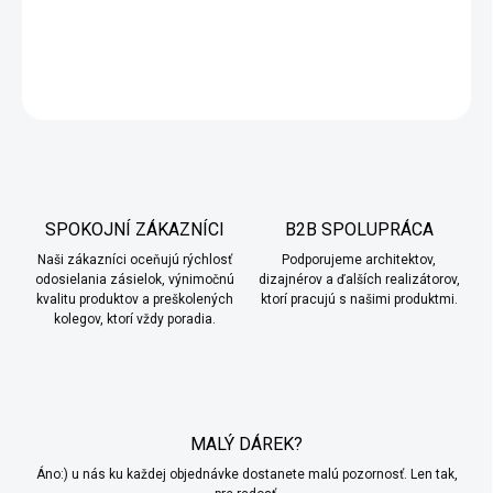
do 14 dní
.
DETAILNÉ INFORMÁCIE
OPÝTAŤ SA
SPOKOJNÍ ZÁKAZNÍCI
B2B SPOLUPRÁCA
Naši zákazníci oceňujú rýchlosť
Podporujeme architektov,
odosielania zásielok, výnimočnú
dizajnérov a ďalších realizátorov,
kvalitu produktov a preškolených
ktorí pracujú s našimi produktmi.
kolegov, ktorí vždy poradia.
MALÝ DÁREK?
Áno:) u nás ku každej objednávke dostanete malú pozornosť. Len tak,