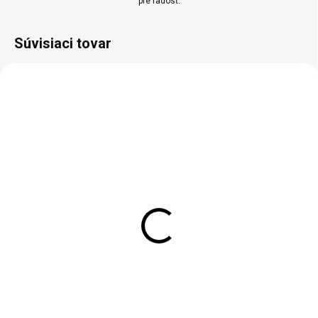
pre radosť.
Súvisiaci tovar
NA DOTAZ
Farebné vločky na
epoxidové a
polyuretánové nátery
€2,49
€2,02 bez DPH
Detail