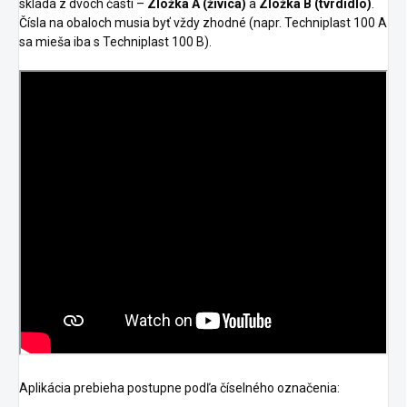
skladá z dvoch častí –
Zložka A (živica)
a
Zložka B (tvrdidlo)
.
Čísla na obaloch musia byť vždy zhodné (napr. Techniplast 100 A
sa mieša iba s Techniplast 100 B).
Aplikácia prebieha postupne podľa číselného označenia: