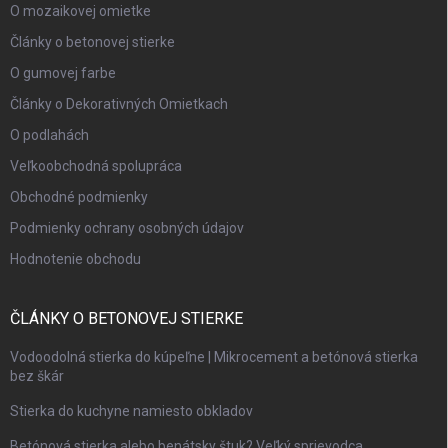
O mozaikovej omietke
Články o betonovej stierke
O gumovej farbe
Články o Dekorativných Omietkach
O podlahách
Veľkoobchodná spolupráca
Obchodné podmienky
Podmienky ochrany osobných údajov
Hodnotenie obchodu
ČLÁNKY O BETONOVEJ STIERKE
Vodoodolná stierka do kúpeľne | Mikrocement a betónová stierka
bez škár
Stierka do kuchyne namiesto obkladov
Betónová stierka alebo benátsky štuk? Veľký sprievodca