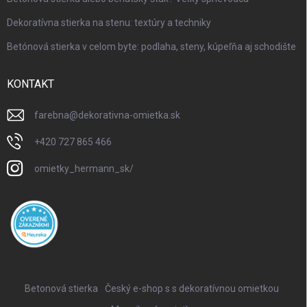
Dekoratívna stierka na stenu: textúry a techniky
Betónová stierka v celom byte: podlaha, steny, kúpeľňa aj schodište
KONTAKT
farebna
@
dekorativna-omietka.sk
+420 727 865 466
omietky_hermann_sk/
Betonová stierka
Český e-shop s s dekoratívnou omietkou