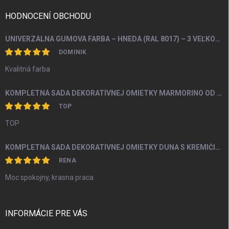
t
i
HODNOCENÍ OBCHODU
e
UNIVERZÁLNA GUMOVÁ FARBA – HNEDÁ (RAL 8017) – 3 VEĽKOSTI BALENIA
DOMINIK
Kvalitná farba
KOMPLETNÁ SADA DEKORATÍVNEJ OMIETKY MARMORINO OD 4M2
TOP
TOP
KOMPLETNÁ SADA DEKORATÍVNEJ OMIETKY DUNA S KREMIČITÝM PIESKOM A PERLEŤOU OD 5M2
RENA
Moc spokojny, krasna praca
INFORMÁCIE PRE VÁS