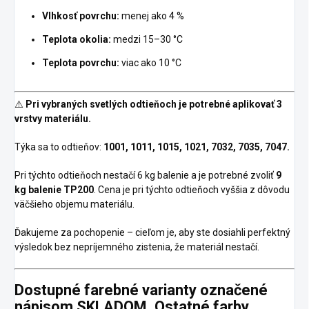
Vlhkosť povrchu:
menej ako 4 %
Teplota okolia:
medzi 15–30 °C
Teplota povrchu:
viac ako 10 °C
⚠️
Pri vybraných svetlých odtieňoch je potrebné aplikovať 3
vrstvy materiálu.
Týka sa to odtieňov:
1001, 1011, 1015, 1021, 7032, 7035, 7047.
Pri týchto odtieňoch nestačí 6 kg balenie a je potrebné zvoliť
9
kg balenie TP200
. Cena je pri týchto odtieňoch vyššia z dôvodu
väčšieho objemu materiálu.
Ďakujeme za pochopenie – cieľom je, aby ste dosiahli perfektný
výsledok bez nepríjemného zistenia, že materiál nestačí.
Dostupné farebné varianty označené
nápisom SKLADOM. Ostatné farby