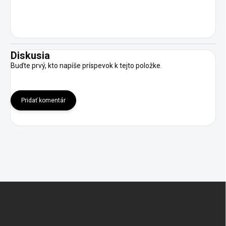
Diskusia
Buďte prvý, kto napíše príspevok k tejto položke.
Pridať komentár
Z
á
p
ä