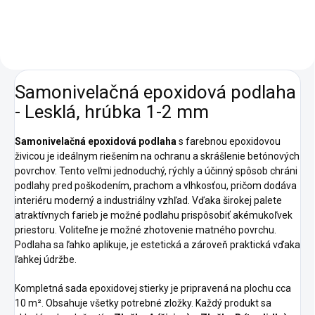
Samonivelačná epoxidová podlaha
- Lesklá, hrúbka 1-2 mm
Samonivelačná epoxidová podlaha
s farebnou epoxidovou
živicou je ideálnym riešením na ochranu a skrášlenie betónových
povrchov. Tento veľmi jednoduchý, rýchly a účinný spôsob chráni
podlahy pred poškodením, prachom a vlhkosťou, pričom dodáva
interiéru moderný a industriálny vzhľad. Vďaka širokej palete
atraktívnych farieb je možné podlahu prispôsobiť akémukoľvek
priestoru. Voliteľne je možné zhotovenie matného povrchu.
Podlaha sa ľahko aplikuje, je estetická a zároveň praktická vďaka
ľahkej údržbe.
Kompletná sada epoxidovej stierky je pripravená na plochu cca
10 m². Obsahuje všetky potrebné zložky. Každý produkt sa