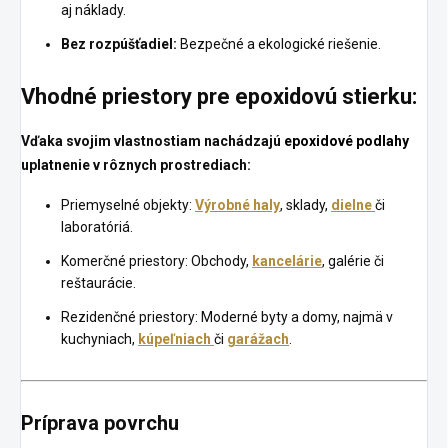
aj náklady.
Bez rozpúšťadiel:
Bezpečné a ekologické riešenie.
Vhodné priestory pre epoxidovú stierku:
Vďaka svojim vlastnostiam nachádzajú
epoxidové podlahy
uplatnenie v rôznych prostrediach:
Priemyselné objekty:
Výrobné haly
, sklady,
dielne
či
laboratóriá.
Komerčné priestory: Obchody,
kancelárie
, galérie či
reštaurácie.
Rezidenčné priestory: Moderné byty a domy, najmä v
kuchyniach,
kúpeľniach
či
garážach
.
Príprava povrchu