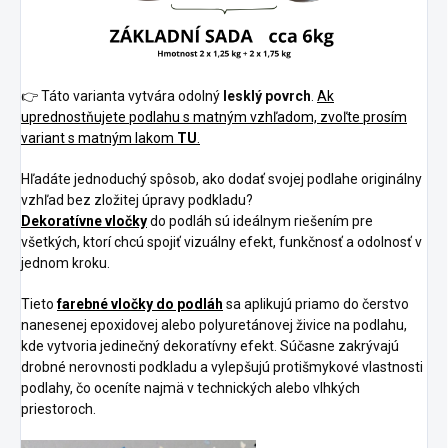
👉 Táto varianta vytvára odolný
lesklý povrch
.
Ak
uprednostňujete podlahu s matným vzhľadom, zvoľte prosím
variant s matným lakom
TU
.
Hľadáte jednoduchý spôsob, ako dodať svojej podlahe originálny
vzhľad bez zložitej úpravy podkladu?
Dekoratívne vločky
do podláh sú ideálnym riešením pre
všetkých, ktorí chcú spojiť vizuálny efekt, funkčnosť a odolnosť v
jednom kroku.
Tieto
farebné vločky do podláh
sa aplikujú priamo do čerstvo
nanesenej epoxidovej alebo polyuretánovej živice na podlahu,
kde vytvoria jedinečný dekoratívny efekt. Súčasne zakrývajú
drobné nerovnosti podkladu a vylepšujú protišmykové vlastnosti
podlahy, čo oceníte najmä v technických alebo vlhkých
priestoroch.