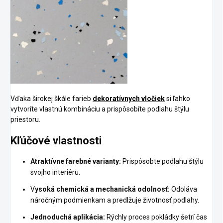
Vďaka širokej škále farieb
dekoratívnych vločiek
si ľahko
vytvoríte vlastnú kombináciu a prispôsobíte podlahu štýlu
priestoru.
Kľúčové vlastnosti
Atraktívne farebné varianty:
Prispôsobte podlahu štýlu
svojho interiéru.
V
ysoká chemická a mechanická odolnosť:
Odoláva
náročným podmienkam a predlžuje životnosť podlahy.
Jednoduchá aplikácia:
Rýchly proces pokládky šetrí čas