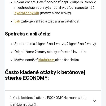
Pokiaľ chcete zvýšiť odolnosť napr. v kúpeľni alebo v
miestnostiach so zvýšenou vlhkosťou, naneste náš
hydrofóbny lak
(matný alebo lesklý).
Lak
zafixuje vzhľad a zlepší umývateľnosť
Spotreba a aplikácia:
Spotreba: cca 1 kg/m2 na 1 vrstvu, 2 kg/m2 na 2 vrstvy
Odporúčame 2 vrstvy stierky + farebná lazureta
Možno nanášať
hladítkom
alebo špachtľou
Často kladené otázky k betónovej
stierke ECONOMY:
1. Čo je betónová stierka ECONOMY Hermann a kde
ju môžem použiť?