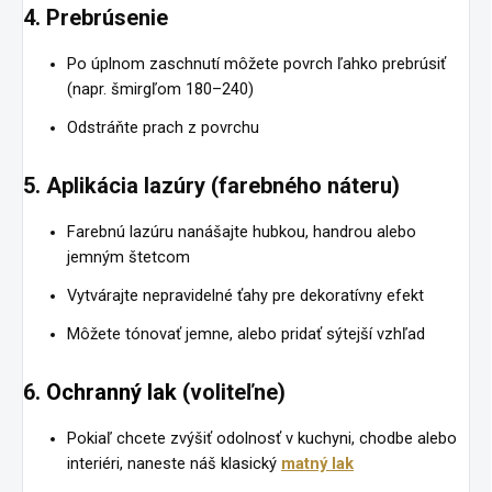
4. Prebrúsenie
Po úplnom zaschnutí môžete povrch ľahko prebrúsiť
(napr. šmirgľom 180–240)
Odstráňte prach z povrchu
5. Aplikácia lazúry (farebného náteru)
Farebnú lazúru nanášajte hubkou, handrou alebo
jemným štetcom
Vytvárajte nepravidelné ťahy pre dekoratívny efekt
Môžete tónovať jemne, alebo pridať sýtejší vzhľad
6.
Ochranný lak
(voliteľne)
Pokiaľ chcete zvýšiť odolnosť v kuchyni, chodbe alebo
interiéri, naneste náš klasický
matný lak