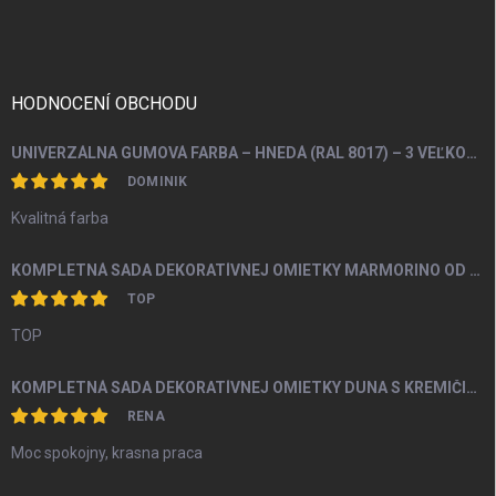
á
p
ä
t
i
HODNOCENÍ OBCHODU
e
UNIVERZÁLNA GUMOVÁ FARBA – HNEDÁ (RAL 8017) – 3 VEĽKOSTI BALENIA
DOMINIK
Kvalitná farba
KOMPLETNÁ SADA DEKORATÍVNEJ OMIETKY MARMORINO OD 4M2
TOP
TOP
KOMPLETNÁ SADA DEKORATÍVNEJ OMIETKY DUNA S KREMIČITÝM PIESKOM A PERLEŤOU OD 5M2
RENA
Moc spokojny, krasna praca