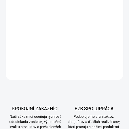
cena:
−
+
Pridať do košíka
Kompletné
balenie bielej betónovej stierky ECONOMY s
penetráciou a farebnou lazúrou
. Kvalitná cementová zmes,
vysoká odolnosť, jednoduchá aplikácia a profesionálny výsledok.
Neporovnateľne vyššia trvanlivosť ako bežné sadrové stierky.
DETAILNÉ INFORMÁCIE
OPÝTAŤ SA
SPOKOJNÍ ZÁKAZNÍCI
B2B SPOLUPRÁCA
Naši zákazníci oceňujú rýchlosť
Podporujeme architektov,
odosielania zásielok, výnimočnú
dizajnérov a ďalších realizátorov,
kvalitu produktov a preškolených
ktorí pracujú s našimi produktmi.