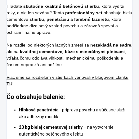
Hľadáte
skutočne kvalitnú betónovú stierku
, ktorá vydrží
roky, a nie len sezónu? Tento
profesionálny set
obsahuje bielu
cementovú
stierku
,
penetráciu
a
farebnú lazuretu
, ktorá
podčiarkne dizajnový vzhľad povrchu a zároveň spevní a
ochráni finálnu úpravu.
Na rozdiel od niektorých lacných zmesí sa
nezakladá na sadre
,
ale na
kvalitnej cementovej báze s minerálnymi plnivami
,
vďaka čomu odoláva vlhkosti, mechanickému poškodeniu a
časom nepraská ani nežltne.
Viac sme sa rozdielom v stierkach venovali v blogovom článku
TU
Čo obsahuje balenie:
Hĺbková penetrácia
- príprava povrchu a súčasne slúži
ako adhézny mostík
20 kg bielej cementovej stierky
– na vytvorenie
autentického betónového efektu