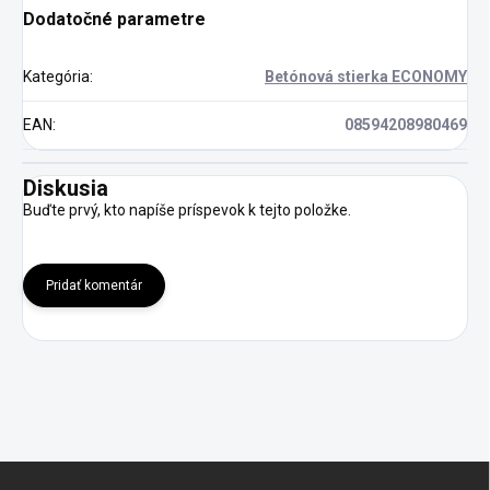
Dodatočné parametre
Kategória
:
Betónová stierka ECONOMY
EAN
:
08594208980469
Diskusia
Buďte prvý, kto napíše príspevok k tejto položke.
Pridať komentár
Z