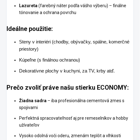
Lazureta
(farebný náter podľa vášho výberu) – finálne
tónovanie a ochrana povrchu
Ideálne použitie:
Steny v interiéri (chodby, obývačky, spálne, komerčné
priestory)
Kúpeľne (s finálnou ochranou)
Dekoratívne plochy v kuchyni, za TV, krby atď.
Prečo zvoliť práve našu stierku ECONOMY:
Žiadna sadra
– iba profesionálna cementová zmes s
spojivami
Perfektná spracovateľnosť aj pre remeselníkov a hobby
užívateľov
Vysoko odolná voči oderu, zmenám teplôt a vlhkosti