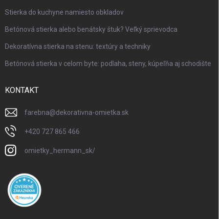
Stierka do kuchyne namiesto obkladov
Betónová stierka alebo benátsky štuk? Veľký sprievodca
Dekoratívna stierka na stenu: textúry a techniky
Betónová stierka v celom byte: podlaha, steny, kúpeľňa aj schodište
KONTAKT
farebna
@
dekorativna-omietka.sk
+420 727 865 466
omietky_hermann_sk/