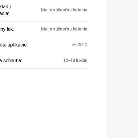
lad /
Nie je súčasťou balenia
ácia
:
ny lak
:
Nie je súčasťou balenia
ota aplikácie
:
5–20°C
 schnutia
:
12-48 hodín