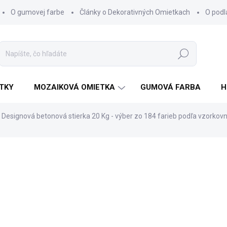
O gumovej farbe
Články o Dekorativných Omietkach
O pod
Hľadať
TKY
MOZAIKOVÁ OMIETKA
GUMOVÁ FARBA
H
Designová betonová stierka 20 Kg - výber zo 184 farieb podľa vzorkovn
nia
€194,90
€158,46 bez DPH
Jednotková
ZVOĽTE VARIANT
cena:
VARIANT