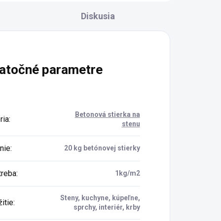
Diskusia
atočné parametre
Betonová stierka na
ria
:
stenu
nie
:
20 kg betónovej stierky
reba
:
1kg/m2
Steny, kuchyne, kúpeľne,
itie
:
sprchy, interiér, krby