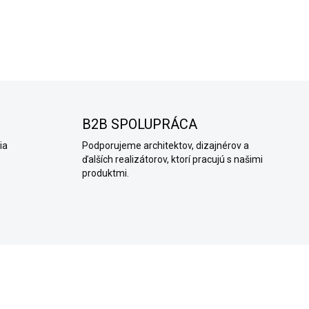
DETAILNÉ INFORMÁCIE
OPÝTAŤ SA
B2B SPOLUPRÁCA
ia
Podporujeme architektov, dizajnérov a
ďalších realizátorov, ktorí pracujú s našimi
produktmi.