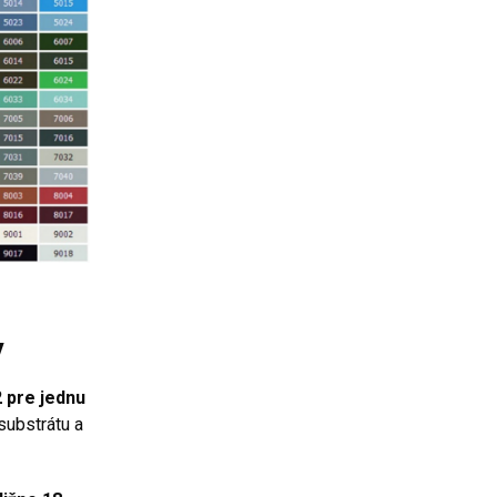
y
2 pre jednu
substrátu a