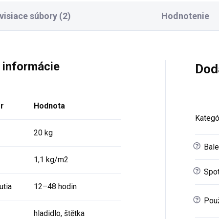
visiace súbory (2)
Hodnotenie
 informácie
Dod
r
Hodnota
Kategó
20 kg
?
Bale
1,1 kg/m2
?
Spot
utia
12–48 hodin
?
Použ
hladidlo, štětka