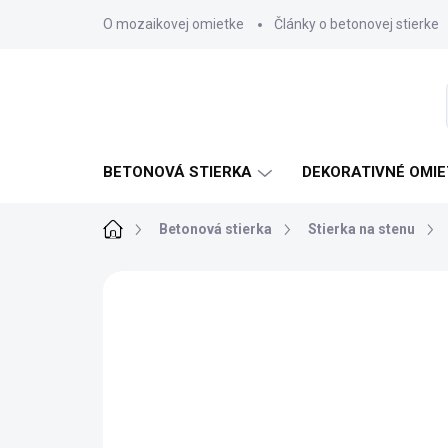
Prejsť
O mozaikovej omietke
Články o betonovej stierke
na
obsah
BETONOVÁ STIERKA
DEKORATIVNÉ OMIE
Domov
Betonová stierka
Stierka na stenu
Neohodnotené
Podrobnosti hodnote