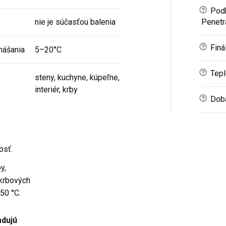
?
Podk
nie je súčasťou balenia
Penetr
?
Finál
nášania
5–20°C
?
Tepl
steny, kuchyne, kúpeľne,
interiér, krby
?
Doba
osť.
y,
krbových
50 °C.
adujú