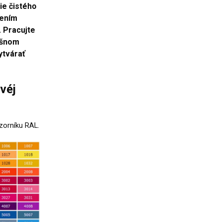
tie čistého
sením
. Pracujte
lišnom
vytvárať
véj
zorníku RAL.