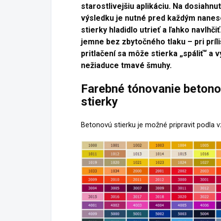
starostlivejšiu aplikáciu. Na dosiahnu
výsledku je nutné pred každým nane
stierky hladidlo utrieť a ľahko navlhčiť
jemne bez zbytočného tlaku – pri prí
pritlačení sa môže stierka „spáliť“ a 
nežiaduce tmavé šmuhy.
Farebné tónovanie betono
stierky
Betonovú stierku je možné pripravit podla v