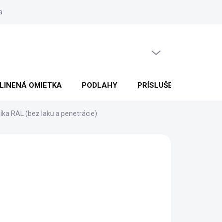
lahách
Veľkoobchodná spolupráca
Obchodné podmienky
P
PRÁZDNY KOŠÍK
NÁKUPNÝ
KOŠÍK
LINENÁ OMIETKA
PODLAHY
PRÍSLUŠENSTVO
íka RAL (bez laku a penetrácie)