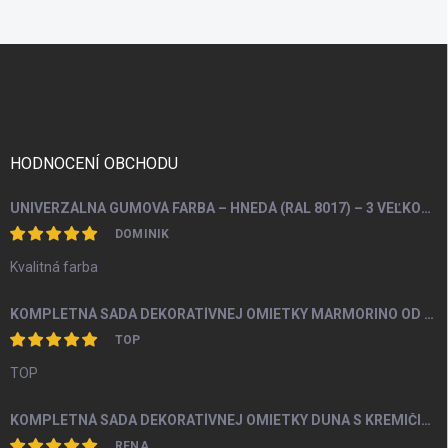
Z
á
p
ä
t
i
HODNOCENÍ OBCHODU
e
UNIVERZÁLNA GUMOVÁ FARBA – HNEDÁ (RAL 8017) – 3 VEĽKOSTI BALENIA
DOMINIK
Kvalitná farba
KOMPLETNÁ SADA DEKORATÍVNEJ OMIETKY MARMORINO OD 4M2
TOP
TOP
KOMPLETNÁ SADA DEKORATÍVNEJ OMIETKY DUNA S KREMIČITÝM PIESKOM A PERLEŤOU OD 5M2
RENA