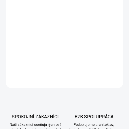
−
+
Pridať do košíka
Mozaiková (kamienková) omietka
je vysoko odolná
fasádna
dekoratívna omietka
, ideálna na
sokle budov
, schodiská či
ďalšie namáhané plochy v
interiéri aj exteriéri
. Dodáva sa ako
hotová zmes pripravená na použitie – stačí ju ľahko premiešať a
naniesť na podklad. Jeden
25 kg vedro
vystačí približne na
6 m²
plochy
, takže aplikácia je rýchla, jednoduchá a výsledný povrch
trvácny a esteticky atraktívny.
DETAILNÉ INFORMÁCIE
OPÝTAŤ SA
SPOKOJNÍ ZÁKAZNÍCI
B2B SPOLUPRÁCA
Naši zákazníci oceňujú rýchlosť
Podporujeme architektov,