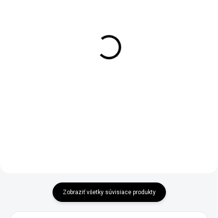
SKLADOM
SKLADOM
Penetrácia pod
Penetrácia pod
mozaikovú omietku 5L
mozaikovú omietku 10
L
€23,11
€34,24
€18,79 bez DPH
€27,84 bez DPH
−
+
−
+
Do košíka
Do košíka
Zobraziť všetky súvisiace produkty