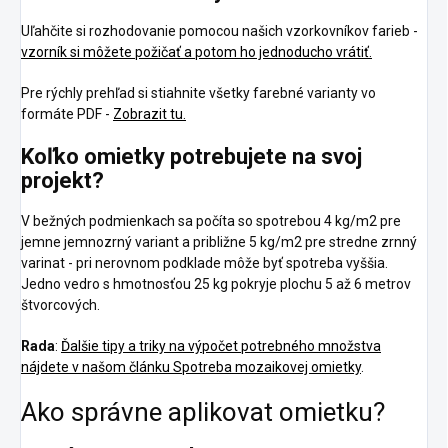
Uľahčite si rozhodovanie pomocou našich vzorkovníkov farieb -
vzorník si môžete požičať a potom ho jednoducho vrátiť.
Pre rýchly prehľad si stiahnite všetky farebné varianty vo
formáte PDF -
Zobrazit tu.
Koľko omietky potrebujete na svoj
projekt?
V bežných podmienkach sa počíta so spotrebou 4 kg/m2 pre
jemne jemnozrný variant a približne 5 kg/m2 pre stredne zrnný
varinat - pri nerovnom podklade môže byť spotreba vyššia.
Jedno vedro s hmotnosťou 25 kg pokryje plochu 5 až 6 metrov
štvorcových.
Rada
:
Ďalšie tipy a triky na výpočet potrebného množstva
nájdete v našom článku Spotreba mozaikovej omietky
.
Ako správne aplikovat omietku?