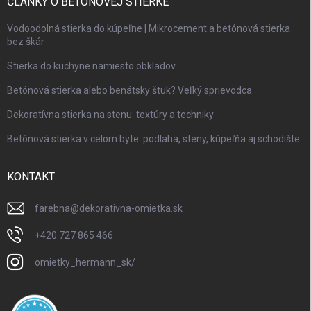
ČLÁNKY O BETONOVEJ STIERKE
Vodoodolná stierka do kúpeľne | Mikrocement a betónová stierka
bez škár
Stierka do kuchyne namiesto obkladov
Betónová stierka alebo benátsky štuk? Veľký sprievodca
Dekoratívna stierka na stenu: textúry a techniky
Betónová stierka v celom byte: podlaha, steny, kúpeľňa aj schodište
KONTAKT
farebna
@
dekorativna-omietka.sk
+420 727 865 466
omietky_hermann_sk/