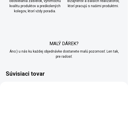
odosielania zásielok, výnimočnú
dizajnérov a ďalších realizátorov,
kvalitu produktov a preškolených
ktorí pracujú s našimi produktmi.
kolegov, ktorí vždy poradia.
MALÝ DÁREK?
Áno:) u nás ku každej objednávke dostanete malú pozornosť. Len tak,
pre radosť.
Súvisiaci tovar