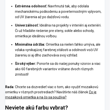
Extrémna odolnosť:
Navrhnutá tak, aby odolala
mechanickému poškodeniu a poveternostným vplyvom,
od UV žiarenia až po dažďovú vodu.
Univerzálnosť:
Ideálna na projekty v interiéri aj exteriéri.
Či už hľadáte riešenie pre steny, sokle alebo schody,
omietka je ideálnou voľbou.
Minimálna údržba:
Omietka sa nielen ľahko umýva, ale
vďaka vynikajúcej farebnej stálosti a odolnosti voči UV
žiareniu si aj dlho zachováva svoj vzhľad.
Široký výber:
Ponorte sa do našej ponuky vzorov a viac
ako 60 farebných variantov vrátane dvoch rôznych
zrnitostí!
Rada
: Chcete sa dozvedieť viac o tom, ako využiť mozaikovú
omietku v rôznych prostrediach? Navštívte náš článok
Čo je
mozaiková omietka a na čo sa používa?
Neviete akú farbu vybrat?