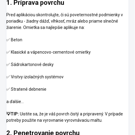
1. Príprava povrchu
Pred aplikáciou skontrolujte, či sú poveternostné podmienky v
poriadku - žiadny dážď, vlhkosť, mráz alebo priame slnečné
žiarenie. Omietka sa najlepšie aplikuje na:
✅
Beton
✅
Klasické a vápencovo-cementové omietky
✅
Sádrokartonové desky
✅
Vrstvy izolačných systémov
✅
Stratené debnenie
a ďalšie…
💡
TIP:
Uistite sa, že je váš povrch čistý a pripravený. V prípade
potreby použite na vyrovnanie vyrovnávaciu maltu.
2. Penetrovanie povrchu