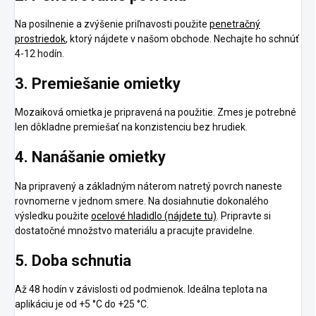
Na posilnenie a zvýšenie priľnavosti použite
penetračný
prostriedok
, ktorý nájdete v našom obchode. Nechajte ho schnúť
4-12 hodín.
3. Premiešanie omietky
Mozaiková omietka je pripravená na použitie. Zmes je potrebné
len dôkladne premiešať na konzistenciu bez hrudiek.
4. Nanášanie omietky
Na pripravený a základným náterom natretý povrch naneste
rovnomerne v jednom smere. Na dosiahnutie dokonalého
výsledku použite
ocelové hladidlo (nájdete tu)
. Pripravte si
dostatočné množstvo materiálu a pracujte pravidelne.
5. Doba schnutia
Až 48 hodín v závislosti od podmienok. Ideálna teplota na
aplikáciu je od +5 °C do +25 °C.