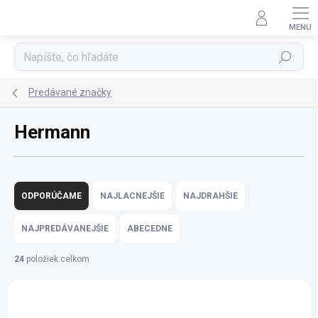
Prejsť
na
obsah
Hľadať
Predávané značky
Hermann
R
a
ODPORÚČAME
NAJLACNEJŠIE
NAJDRAHŠIE
d
e
NAJPREDÁVANEJŠIE
ABECEDNE
n
i
24
položiek celkom
e
V
p
ý
r
KLASICKÝ LAK
KLASICKÝ LAK
p