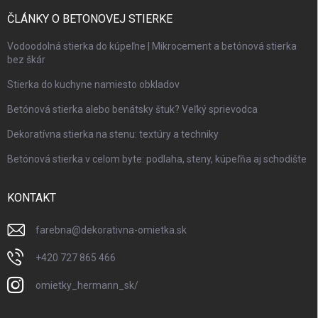
ČLÁNKY O BETONOVEJ STIERKE
Vodoodolná stierka do kúpeľne | Mikrocement a betónová stierka
bez škár
Stierka do kuchyne namiesto obkladov
Betónová stierka alebo benátsky štuk? Veľký sprievodca
Dekoratívna stierka na stenu: textúry a techniky
Betónová stierka v celom byte: podlaha, steny, kúpeľňa aj schodište
KONTAKT
farebna
@
dekorativna-omietka.sk
+420 727 865 466
omietky_hermann_sk/