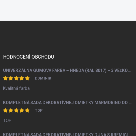
v
l
á
d
Z
a
á
c
p
i
e
ä
p
t
r
i
HODNOCENÍ OBCHODU
v
e
k
y
UNIVERZÁLNA GUMOVÁ FARBA – HNEDÁ (RAL 8017) – 3 VEĽKOSTI BALENIA
v
DOMINIK
ý
p
Kvalitná farba
i
s
KOMPLETNÁ SADA DEKORATÍVNEJ OMIETKY MARMORINO OD 4M2
u
TOP
TOP
KOMPLETNÁ SADA DEKORATÍVNEJ OMIETKY DUNA S KREMIČITÝM PIESKOM A PERLEŤOU OD 5M2