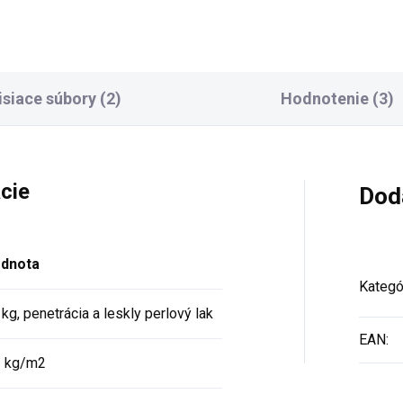
isiace súbory (2)
Hodnotenie (3)
cie
Dod
dnota
Kategó
kg, penetrácia a leskly perlový lak
EAN
:
1 kg/m2