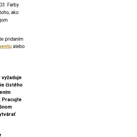
03. Farby
toho, ako
ojom
te pridaním
mentu
alebo
y vyžaduje
tie čistého
sením
. Pracujte
lišnom
vytvárať
y