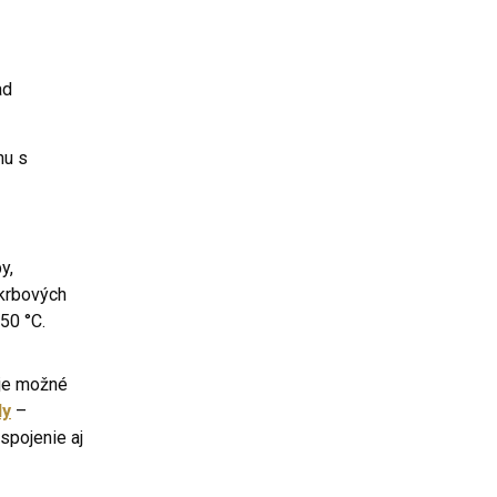
ad
nu s
y,
krbových
50 °C.
 je možné
dy
–
spojenie aj