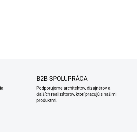
TIP: Stierku je možné použiť 
štandardného finálneho laku 
ešte vodeodolný
hydrofóbny
DETAILNÉ INFORMÁCIE
OPÝTAŤ SA
B2B SPOLUPRÁCA
ia
Podporujeme architektov, dizajnérov a
ďalších realizátorov, ktorí pracujú s našimi
produktmi.