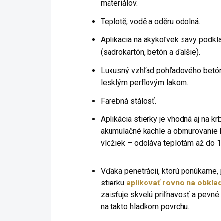
materiálov.
Teplotě, vodě a oděru odolná.
Aplikácia na akýkoľvek savý podkl
(sadrokartón, betón a ďalšie).
Luxusný vzhľad pohľadového betó
lesklým perflovým lakom.
Farebná stálosť.
Aplikácia stierky je vhodná aj na krb
akumulačné kachle a obmurovanie 
vložiek – odoláva teplotám až do 1
Vďaka penetrácii, ktorú ponúkame,
stierku
aplikovať rovno na obkla
zaisťuje skvelú priľnavosť a pevné 
na takto hladkom povrchu.