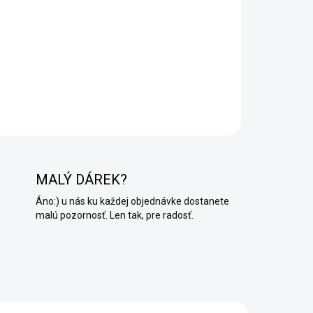
aj do kúpeľne a sprchovacieho kúta. Po aplikácii
(súčasťou tejto sady) odporúčame navyše naniesť
 lak
ako ochranu proti vlhkosti.
MALÝ DÁREK?
Áno:) u nás ku každej objednávke dostanete
malú pozornosť. Len tak, pre radosť.