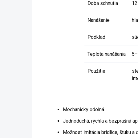
Doba schnutia
12
Nanášanie
hla
Podklad
sú
Teplota nanášania
5–
Použitie
st
int
Mechanicky odolná.
Jednoduchá, rýchla a bezprašná apl
Možnosť imitácia bridlice, štuku a 