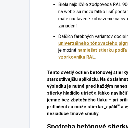
Biela najbližšie zodpovedá RAL 90
na webe sa môžu ľahko líšiť podľa 
máte nastavené zobrazenie na sv
zariadení.
Ďalších farebných variantov docieli
univerzálneho tónovacieho pig
je možné
namiešať stierku podľa
vzorkovníka RAL
.
Tento svetlý odtieň betónovej stierk
starostlivejšiu aplikáciu. Na dosiahnu
výsledku je nutné pred každým nane
stierky hladidlo utrieť a ľahko navlhčiť
jemne bez zbytočného tlaku – pri prí
pritlačení sa môže stierka „spáliť“ a 
nežiaduce tmavé šmuhy.
Spotreba betónové stierk