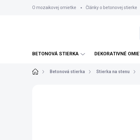
Prejsť
O mozaikovej omietke
Články o betonovej stierke
na
obsah
BETONOVÁ STIERKA
DEKORATIVNÉ OMIE
Domov
Betonová stierka
Stierka na stenu
3 hodnotenia
Podrobnosti hodnoteni
LESKLÝ LAK