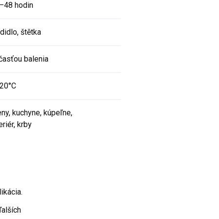
–48 hodin
didlo, štětka
časťou balenia
20°C
eny, kuchyne, kúpeľne,
eriér, krby
ikácia.
ďalších