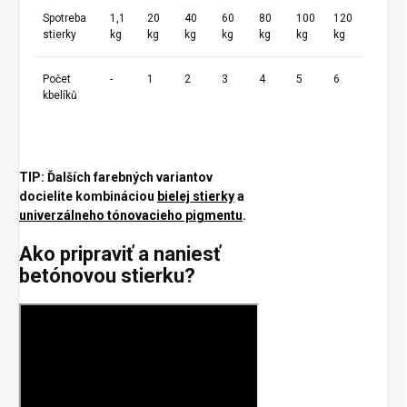
Spotreba
1,1
20
40
60
80
100
120
stierky
kg
kg
kg
kg
kg
kg
kg
Počet
-
1
2
3
4
5
6
kbelíků
TIP: Ďalších farebných variantov
docielite kombináciou
bielej stierky
a
univerzálneho tónovacieho pigmentu
.
Ako pripraviť a naniesť
betónovou stierku?