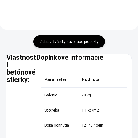
Zobraziť všetky súvisiace produkty
Vlastnost
Doplnkové informácie
i
betónové
stierky:
Parameter
Hodnota
Balenie
20 kg
Spotreba
1,1 kg/m2
Doba schnutia
12–48 hodin