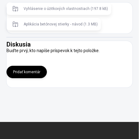
Vyhlásenie o úžitkových vlastnostiach (197.8 kB)
Aplikácia betónovej stierky - návod (1.3 MB)
Diskusia
Buďte prvý, kto napíše príspevok k tejto položke.
Pridať komentár
Z
á
p