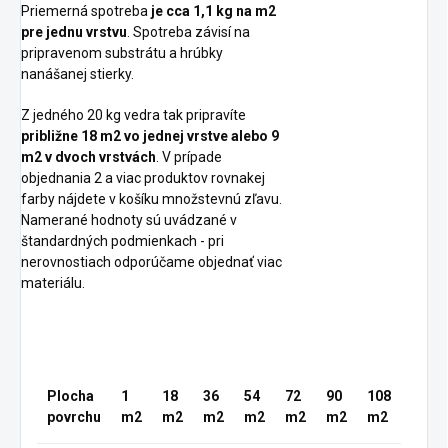
Priemerná spotreba
je cca 1,1 kg na m2
pre jednu vrstvu
. Spotreba závisí na
pripravenom substrátu a hrúbky
nanášanej stierky.
Z jedného 20 kg vedra tak pripravíte
približne 18 m2
vo jednej vrstve alebo 9
m2 v dvoch vrstvách
. V prípade
objednania 2 a viac produktov rovnakej
farby nájdete v košíku množstevnú zľavu.
Namerané hodnoty sú uvádzané v
štandardných podmienkach - pri
nerovnostiach odporúčame objednať viac
materiálu.
Plocha
1
18
36
54
72
90
108
povrchu
m2
m2
m2
m2
m2
m2
m2