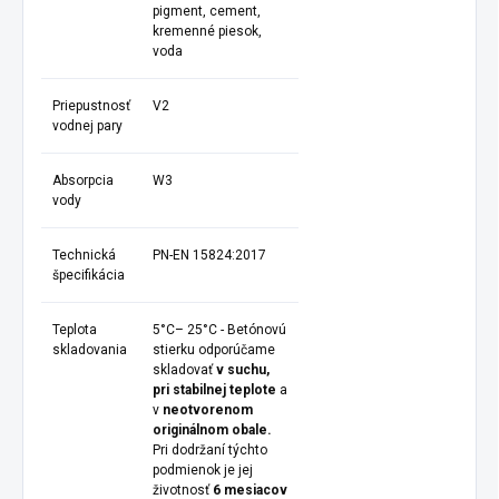
pigment, cement,
kremenné piesok,
voda
Priepustnosť
V2
vodnej pary
Absorpcia
W3
vody
Technická
PN-EN 15824:2017
špecifikácia
Teplota
5°C– 25°C - Betónovú
skladovania
stierku odporúčame
skladovať
v suchu,
pri stabilnej teplote
a
v
neotvorenom
originálnom obale.
Pri dodržaní týchto
podmienok je jej
životnosť
6 mesiacov