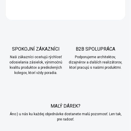
DETAILNÉ INFORMÁCIE
OPÝTAŤ SA
SPOKOJNÍ ZÁKAZNÍCI
B2B SPOLUPRÁCA
Naši zákazníci oceňujú rýchlosť
Podporujeme architektov,
odosielania zásielok, výnimočnú
dizajnérov a ďalších realizátorov,
kvalitu produktov a preškolených
ktorí pracujú s našimi produktmi.
kolegov, ktorí vždy poradia.
MALÝ DÁREK?
Áno:) u nás ku každej objednávke dostanete malú pozornosť. Len tak,
pre radosť.