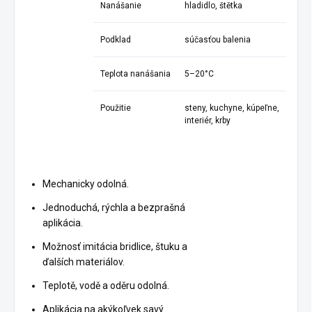
Nanášanie
hladidlo, štětka
Podklad
súčasťou balenia
Teplota nanášania
5–20°C
Použitie
steny, kuchyne, kúpeľne,
interiér, krby
Mechanicky odolná.
Jednoduchá, rýchla a bezprašná
aplikácia.
Možnosť imitácia bridlice, štuku a
ďalších materiálov.
Teplotě, vodě a oděru odolná.
Aplikácia na akýkoľvek savý