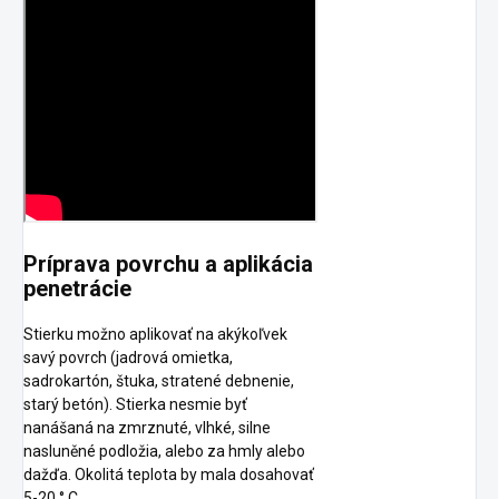
Príprava povrchu a aplikácia
penetrácie
Stierku možno aplikovať na akýkoľvek
savý povrch (jadrová omietka,
sadrokartón, štuka, stratené debnenie,
starý betón). Stierka nesmie byť
nanášaná na zmrznuté, vlhké, silne
nasluněné podložia, alebo za hmly alebo
dažďa. Okolitá teplota by mala dosahovať
5-20 ° C.