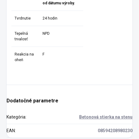
od dátumu výroby.
Tvrdnutie
24 hodin
Tepelná
NPD
trvalosť
Reakcia na
F
oheň
Dodatočné parametre
Kategória
:
Betonová stierka na stenu
EAN
:
08594208980230