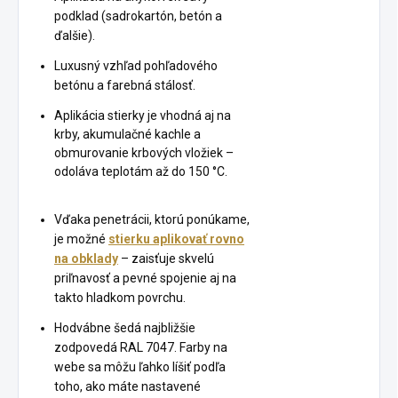
podklad (sadrokartón, betón a
ďalšie).
Luxusný vzhľad pohľadového
betónu a farebná stálosť.
Aplikácia stierky je vhodná aj na
krby, akumulačné kachle a
obmurovanie krbových vložiek –
odoláva teplotám až do 150 °C.
Vďaka penetrácii, ktorú ponúkame,
je možné
stierku aplikovať rovno
na obklady
– zaisťuje skvelú
priľnavosť a pevné spojenie aj na
takto hladkom povrchu.
Hodvábne šedá najbližšie
zodpovedá RAL 7047. Farby na
webe sa môžu ľahko líšiť podľa
toho, ako máte nastavené