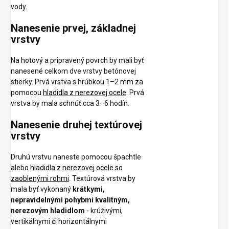
vody.
Nanesenie prvej, základnej
vrstvy
Na hotový a pripravený povrch by mali byť
nanesené celkom dve vrstvy betónovej
stierky. Prvá vrstva s hrúbkou 1–2 mm za
pomocou
hladidla z nerezovej ocele
. Prvá
vrstva by mala schnúť cca 3–6 hodín.
Nanesenie druhej textúrovej
vrstvy
Druhú vrstvu naneste pomocou špachtle
alebo
hladidla z nerezovej ocele so
zaoblenými rohmi
. Textúrová vrstva by
mala byť vykonaný
krátkymi,
nepravidelnými pohybmi kvalitným,
nerezovým hladidlom
- krúživými,
vertikálnymi či horizontálnymi