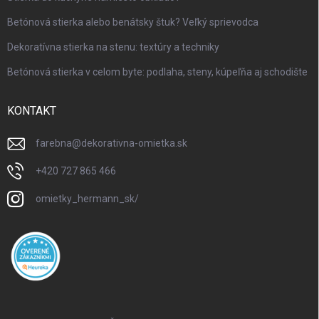
Betónová stierka alebo benátsky štuk? Veľký sprievodca
Dekoratívna stierka na stenu: textúry a techniky
Betónová stierka v celom byte: podlaha, steny, kúpeľňa aj schodište
KONTAKT
farebna
@
dekorativna-omietka.sk
+420 727 865 466
omietky_hermann_sk/