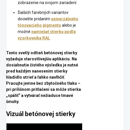
zobrazenie na svojom zariadení.
Ďalších farebných variantov
docielite pridaním
univerzálneho
tónovacieho pigmentu
alebo je
možné
namiešať stierku podľa
vzorkovníka RAL
.
Tento svetlý odtieň betónovej stierky
vyžaduje starostlivejšiu aplikáciu. Na
dosiahnutie čistého výsledku je nutné
pred každým nanesením stierky
hladidlo utrieť a ľahko navlhčiť.
Pracujte jemne bez zbytočného tlaku –
pri prílišnom pritlačení sa môže stierka
„spáliť“ a vytvárať nežiaduce tmavé
šmuhy.
Vizuál betónovej stierky