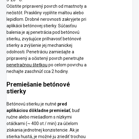
Očistite pripravený povrch od mastnoty a
nečistôt. Praskliny vyplňte maltou alebo
lepidlom. Drobné nerovnosti zakryjete pri
aplikácii betónovej stierky. Súčasťou
balenia je aj penetrácia pod betónovú
stierku, zvyšujúce priľnavosť betónové
stierky a zvýšenie jej mechanickej
odolnosti. Penetráciu zamiešajte a
pripravený a očistený povrch penetrujte
penetračnou štetkou
po celom povrchu a
nechajte zaschnúť cca 2 hodiny.
Premiešanie betónové
stierky
Betónovú stierku je nutné
pred
aplikáciou dôkladne premiešať
, buď
ručne alebo miešadlom s nízkymi
otáčkami (~ 400 ot / min) za účelom
získania jednotnej konzistencie. Ak je
stierka hustá, je možné ju zriediť trochou