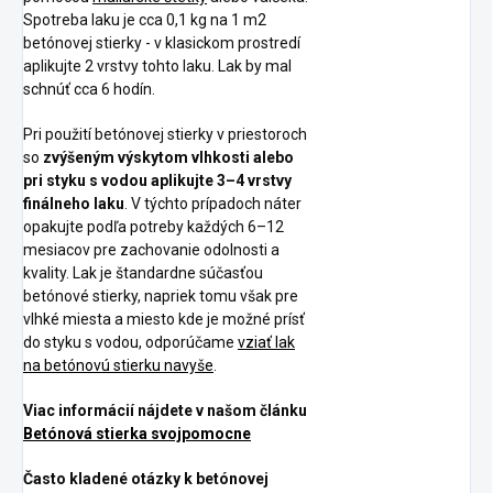
Spotreba laku je cca 0,1 kg na 1 m2
betónovej stierky - v klasickom prostredí
aplikujte 2 vrstvy tohto laku. Lak by mal
schnúť cca 6 hodín.
Pri použití betónovej stierky v priestoroch
so
zvýšeným výskytom vlhkosti alebo
pri styku s vodou aplikujte 3–4 vrstvy
finálneho laku
. V týchto prípadoch náter
opakujte podľa potreby každých 6–12
mesiacov pre zachovanie odolnosti a
kvality. Lak je štandardne súčasťou
betónové stierky, napriek tomu však pre
vlhké miesta a miesto kde je možné prísť
do styku s vodou, odporúčame
vziať lak
na betónovú stierku navyše
.
Viac informácií nájdete v našom článku
Betónová stierka svojpomocne
Často kladené otázky k betónovej