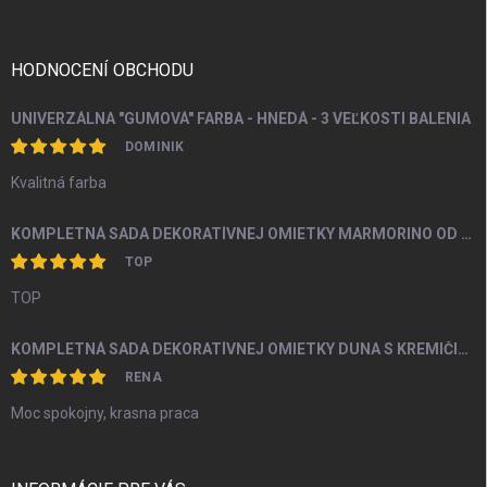
ä
t
i
HODNOCENÍ OBCHODU
e
UNIVERZÁLNA "GUMOVÁ" FARBA - HNEDÁ - 3 VEĽKOSTI BALENIA
DOMINIK
Kvalitná farba
KOMPLETNÁ SADA DEKORATÍVNEJ OMIETKY MARMORINO OD 4M2
TOP
TOP
KOMPLETNÁ SADA DEKORATÍVNEJ OMIETKY DUNA S KREMIČITÝM PIESKOM A PERLEŤOU OD 5M2
RENA
Moc spokojny, krasna praca