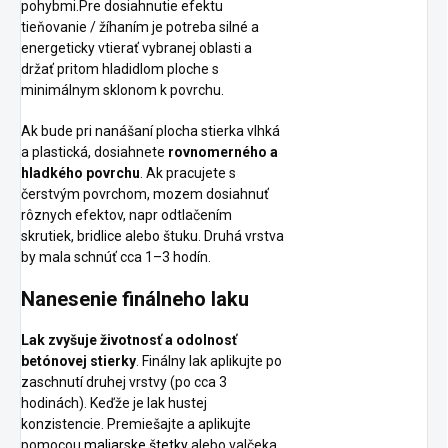
pohybmi.Pre dosiahnutie efektu
tieňovanie / žíhaním je potreba silné a
energeticky vtierať vybranej oblasti a
držať pritom hladidlom ploche s
minimálnym sklonom k povrchu.
Ak bude pri nanášaní plocha stierka vlhká
a plastická, dosiahnete
rovnomerného a
hladkého povrchu
. Ak pracujete s
čerstvým povrchom, mozem dosiahnuť
rôznych efektov, napr odtlačením
skrutiek, bridlice alebo štuku. Druhá vrstva
by mala schnúť cca 1–3 hodín.
Nanesenie finálneho laku
Lak zvyšuje životnosť a odolnosť
betónovej stierky
. Finálny lak aplikujte po
zaschnutí druhej vrstvy (po cca 3
hodinách). Keďže je lak hustej
konzistencie. Premiešajte a aplikujte
pomocou
maliarske štetky
alebo valčeka.