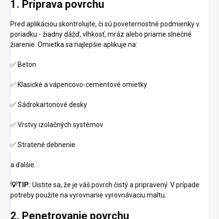
1. Príprava povrchu
Pred aplikáciou skontrolujte, či sú poveternostné podmienky v
poriadku - žiadny dážď, vlhkosť, mráz alebo priame slnečné
žiarenie. Omietka sa najlepšie aplikuje na:
✅
Beton
✅
Klasické a vápencovo-cementové omietky
✅
Sádrokartonové desky
✅
Vrstvy izolačných systémov
✅
Stratené debnenie
a ďalšie…
💡
TIP:
Uistite sa, že je váš povrch čistý a pripravený. V prípade
potreby použite na vyrovnanie vyrovnávaciu maltu.
2. Penetrovanie povrchu