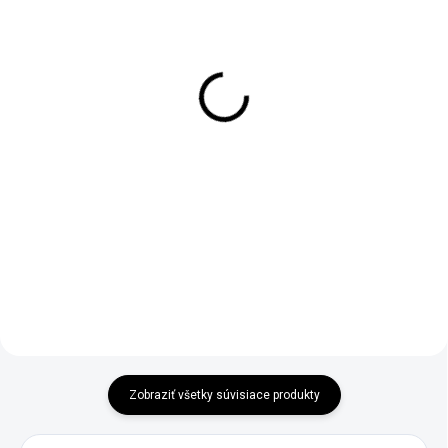
SKLADOM
SKLADOM
Penetrácia pod
Penetrácia pod
mozaikovú omietku 5L
mozaikovú omietku
€23,11
2,5L
€18,79 bez DPH
€14,03
−
+
€11,41 bez DPH
−
+
Do košíka
Do košíka
Zobraziť všetky súvisiace produkty