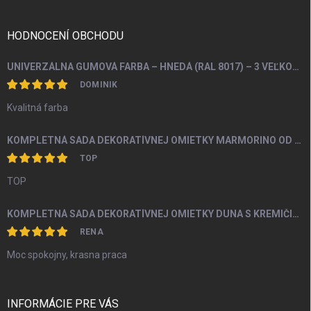
ä
t
i
HODNOCENÍ OBCHODU
e
UNIVERZÁLNA GUMOVÁ FARBA – HNEDÁ (RAL 8017) – 3 VEĽKOSTI BALENIA
DOMINIK
Kvalitná farba
KOMPLETNÁ SADA DEKORATÍVNEJ OMIETKY MARMORINO OD 4M2
TOP
TOP
KOMPLETNÁ SADA DEKORATÍVNEJ OMIETKY DUNA S KREMIČITÝM PIESKOM A PERLEŤOU OD 5M2
RENA
Moc spokojny, krasna praca
INFORMÁCIE PRE VÁS