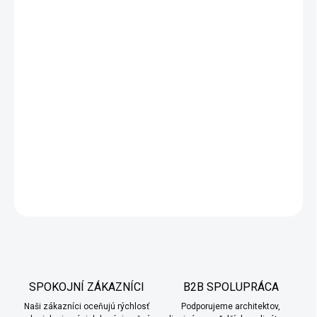
−
+
Pridať do košíka
Mozaiková (kamienková) omietka
je vysoko odolná
fasádna
dekoratívna omietka
, ideálna na
sokle budov
, schodiská či
ďalšie namáhané plochy v
interiéri aj exteriéri
. Dodáva sa ako
hotová zmes pripravená na použitie – stačí ju ľahko premiešať a
naniesť na podklad. Jeden
25 kg vedro
vystačí približne na
6 m²
plochy
, takže aplikácia je rýchla, jednoduchá a výsledný povrch
trvácny a esteticky atraktívny.
DETAILNÉ INFORMÁCIE
OPÝTAŤ SA
SPOKOJNÍ ZÁKAZNÍCI
B2B SPOLUPRÁCA
Naši zákazníci oceňujú rýchlosť
Podporujeme architektov,