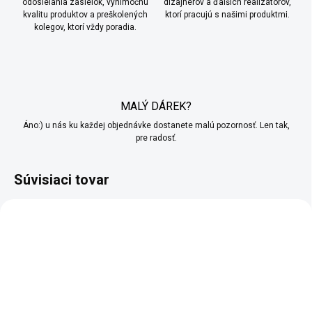
odosielania zásielok, výnimočnú
dizajnérov a ďalších realizátorov,
kvalitu produktov a preškolených
ktorí pracujú s našimi produktmi.
kolegov, ktorí vždy poradia.
MALÝ DÁREK?
Áno:) u nás ku každej objednávke dostanete malú pozornosť. Len tak,
pre radosť.
Súvisiaci tovar