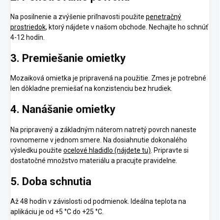
Na posilnenie a zvýšenie priľnavosti použite
penetračný
prostriedok
, ktorý nájdete v našom obchode. Nechajte ho schnúť
4-12 hodín.
3. Premiešanie omietky
Mozaiková omietka je pripravená na použitie. Zmes je potrebné
len dôkladne premiešať na konzistenciu bez hrudiek.
4. Nanášanie omietky
Na pripravený a základným náterom natretý povrch naneste
rovnomerne v jednom smere. Na dosiahnutie dokonalého
výsledku použite
ocelové hladidlo (nájdete tu)
. Pripravte si
dostatočné množstvo materiálu a pracujte pravidelne.
5. Doba schnutia
Až 48 hodín v závislosti od podmienok. Ideálna teplota na
aplikáciu je od +5 °C do +25 °C.