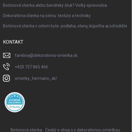
Betónová stierka alebo benátsky štuk? Veľký sprievodca
Dekoratívna stierka na stenu: textúry a techniky
Betónová stierka v celom byte: podlaha, steny, kúpeľňa aj schodište
KONTAKT
farebna
@
dekorativna-omietka.sk
+420 727 865 466
omietky_hermann_sk/
Betonová stierka
Český e-shop s s dekoratívnou omietkou