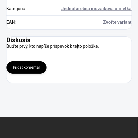
Kategória
:
Jednofarebná mozaiková omietka
EAN
:
Zvoľte variant
Diskusia
Buďte prvý, kto napíše príspevok k tejto položke.
Pridať komentár
Z
á
p