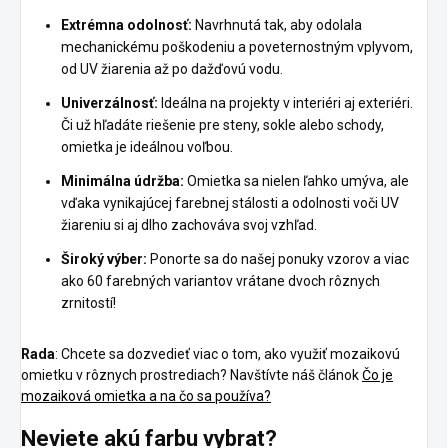
Extrémna odolnosť:
Navrhnutá tak, aby odolala
mechanickému poškodeniu a poveternostným vplyvom,
od UV žiarenia až po dažďovú vodu.
Univerzálnosť:
Ideálna na projekty v interiéri aj exteriéri.
Či už hľadáte riešenie pre steny, sokle alebo schody,
omietka je ideálnou voľbou.
Minimálna údržba:
Omietka sa nielen ľahko umýva, ale
vďaka vynikajúcej farebnej stálosti a odolnosti voči UV
žiareniu si aj dlho zachováva svoj vzhľad.
Široký výber:
Ponorte sa do našej ponuky vzorov a viac
ako 60 farebných variantov vrátane dvoch rôznych
zrnitostí!
Rada
: Chcete sa dozvedieť viac o tom, ako využiť mozaikovú
omietku v rôznych prostrediach? Navštívte náš článok
Čo je
mozaiková omietka a na čo sa používa?
Neviete akú farbu vybrat?